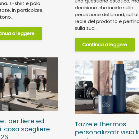
una questione estetica, m
ana. T-shirt e polo
decisione che incide sulla
ate, in particolare,
percezione del brand, sull’ut
ono...
reale del prodotto e perfin
sulla sua...
inua a leggere
Continua a leggere
t per fiere ed
Tazze e thermos
i: cosa scegliere
personalizzati: visibil
026