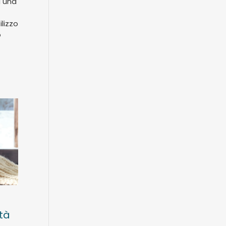
a una
ilizzo
o
ità