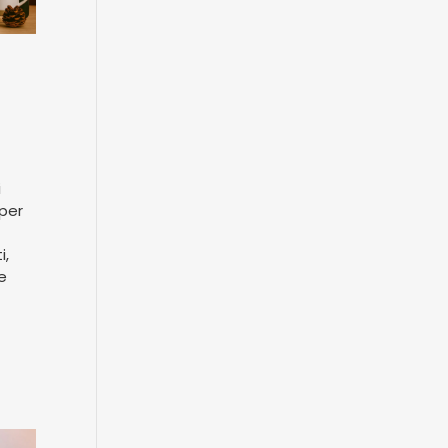
i
 per
i,
e