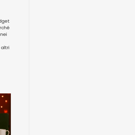
adget
erché
nei
altri