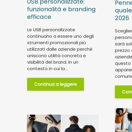
USB personalizzate:
Penne
funzionalità e branding
quale 
efficace
2026
Le USB personalizzate
Sceglie
continuano a essere uno degli
persona
strumenti promozionali più
sarà so
utilizzati dalle aziende perché
prezzo 
uniscono utilità concreta e
aziend
visibilità del brand. In un
questo
contesto in cui la...
appare
comunic
Continua a leggere
Cont