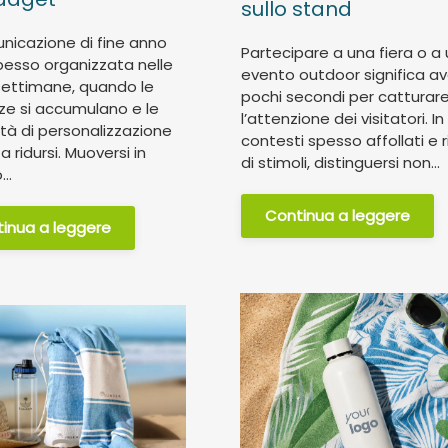
sullo stand
nicazione di fine anno
Partecipare a una fiera o a 
pesso organizzata nelle
evento outdoor significa a
settimane, quando le
pochi secondi per catturar
e si accumulano e le
l’attenzione dei visitatori. In
ità di personalizzazione
contesti spesso affollati e r
 a ridursi. Muoversi in
di stimoli, distinguersi non...
..
Continua a leggere
inua a leggere