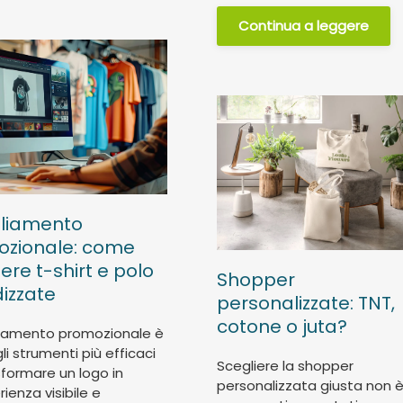
Continua a leggere
gliamento
ozionale: come
ere t-shirt e polo
Shopper
izzate
personalizzate: TNT,
cotone o juta?
liamento promozionale è
li strumenti più efficaci
Scegliere la shopper
sformare un logo in
personalizzata giusta non è
ienza visibile e