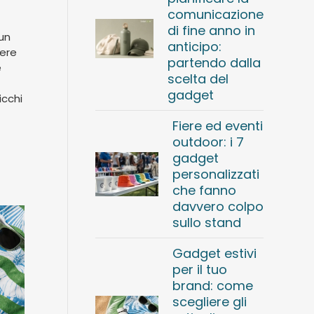
comunicazione
di fine anno in
un
anticipo:
vere
partendo dalla
e
scelta del
gadget
icchi
Fiere ed eventi
outdoor: i 7
gadget
personalizzati
che fanno
davvero colpo
sullo stand
Gadget estivi
per il tuo
brand: come
scegliere gli