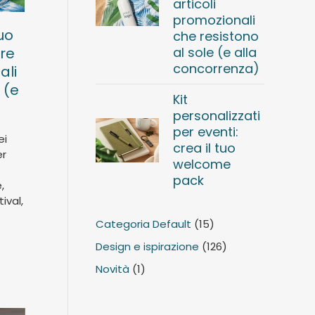
articoli
promozionali
tuo
che resistono
al sole (e alla
re
concorrenza)
ali
 (e
Kit
personalizzati
per eventi:
ei
crea il tuo
er
welcome
pack
,
ival,
Categoria Default
(15)
Design e ispirazione
(126)
Novità
(1)