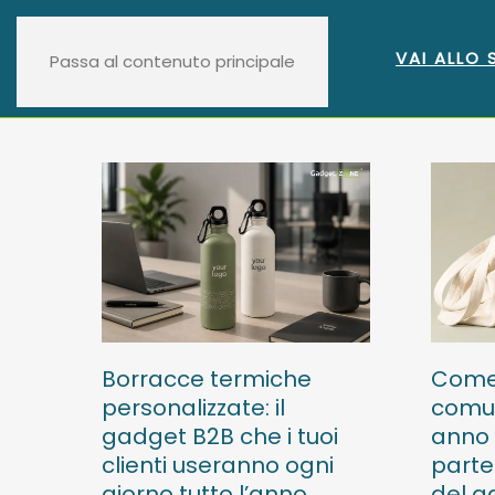
VAI ALLO
Passa al contenuto principale
Borracce termiche
Come 
personalizzate: il
comun
gadget B2B che i tuoi
anno 
clienti useranno ogni
parte
giorno tutto l’anno
del g