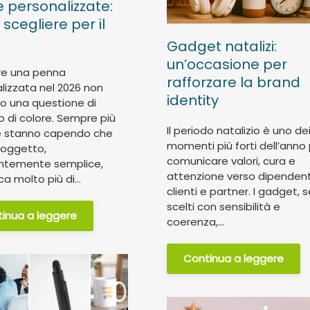
 personalizzate:
scegliere per il
Gadget natalizi:
un’occasione per
re una penna
rafforzare la brand
lizzata nel 2026 non
identity
lo una questione di
o di colore. Sempre più
Il periodo natalizio è uno de
e stanno capendo che
momenti più forti dell’anno
 oggetto,
comunicare valori, cura e
ntemente semplice,
attenzione verso dipendent
a molto più di...
clienti e partner. I gadget, s
scelti con sensibilità e
inua a leggere
coerenza,...
Continua a leggere