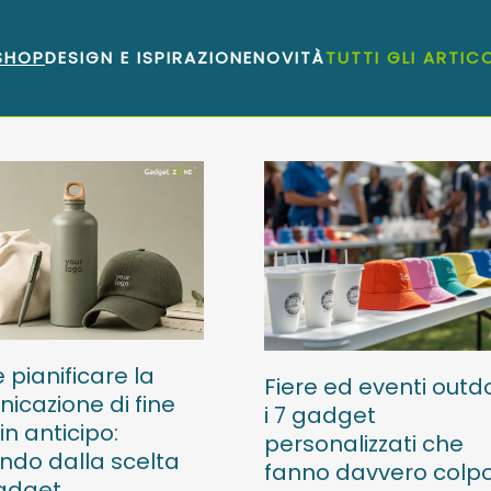
 SHOP
DESIGN E ISPIRAZIONE
NOVITÀ
TUTTI GLI ARTICO
pianificare la
Fiere ed eventi outd
icazione di fine
i 7 gadget
in anticipo:
personalizzati che
ndo dalla scelta
fanno davvero colp
adget