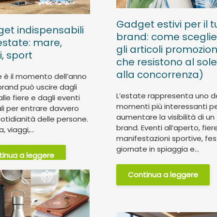
Gadget estivi per il 
get indispensabili
brand: come sceglie
’estate: mare,
gli articoli promozion
, sport
che resistono al sole
alla concorrenza)
e è il momento dell’anno
l brand può uscire dagli
L’estate rappresenta uno d
dalle fiere e dagli eventi
momenti più interessanti p
li per entrare davvero
aumentare la visibilità di un
uotidianità delle persone.
brand. Eventi all’aperto, fiere
, viaggi,...
manifestazioni sportive, fest
giornate in spiaggia e...
inua a leggere
Continua a leggere