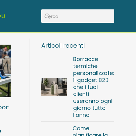
LI
Articoli recenti
Borracce
termiche
personalizzate:
il gadget B2B
che i tuoi
clienti
useranno ogni
oor:
giorno tutto
l’anno
Come
o
pianificare la