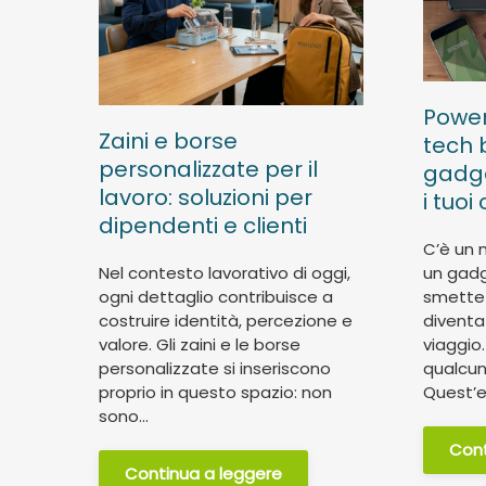
Power
Zaini e borse
tech b
personalizzate per il
gadge
lavoro: soluzioni per
i tuoi 
dipendenti e clienti
C’è un 
Nel contesto lavorativo di oggi,
un gad
ogni dettaglio contribuisce a
smette 
costruire identità, percezione e
divent
valore. Gli zaini e le borse
viaggio
personalizzate si inseriscono
qualcuno
proprio in questo spazio: non
Quest’es
sono...
Cont
Continua a leggere