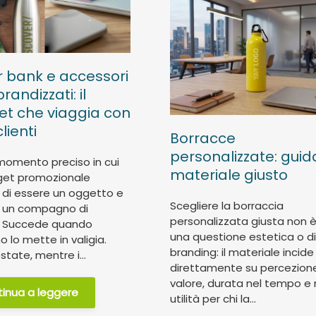
 bank e accessori
randizzati: il
t che viaggia con
clienti
Borracce
personalizzate: guid
momento preciso in cui
materiale giusto
get promozionale
di essere un oggetto e
Scegliere la borraccia
a un compagno di
personalizzata giusta non è
. Succede quando
una questione estetica o di
 lo mette in valigia.
branding: il materiale incide
tate, mentre i...
direttamente su percezione
valore, durata nel tempo e 
inua a leggere
utilità per chi la...