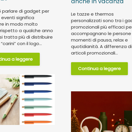
anche in vacanza
6 parlare di gadget per
Le tazze e thermos
 eventi significa
personalizzati sono tra i g
re in modo molto
promozionali più efficaci p
 rispetto a qualche anno
accompagnano le persone 
si tratta più di distribuire
momenti di pausa, relax e
“carini” con il logo...
quotidianità. A differenza di 
articoli promozionali...
inua a leggere
Continua a leggere