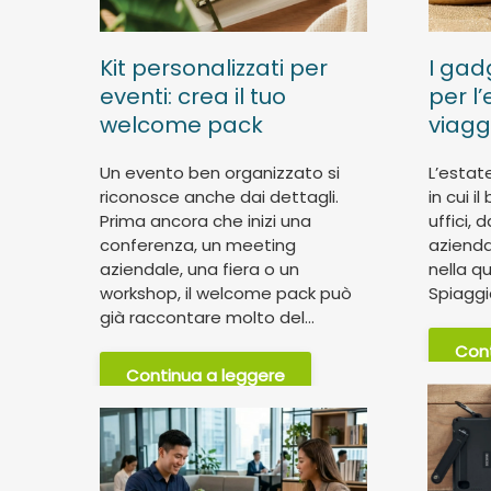
Kit personalizzati per
I gad
eventi: crea il tuo
per l
welcome pack
viaggi
Un evento ben organizzato si
L’estat
riconosce anche dai dettagli.
in cui i
Prima ancora che inizi una
uffici, 
conferenza, un meeting
azienda
aziendale, una fiera o un
nella q
workshop, il welcome pack può
Spiaggia
già raccontare molto del...
Cont
Continua a leggere