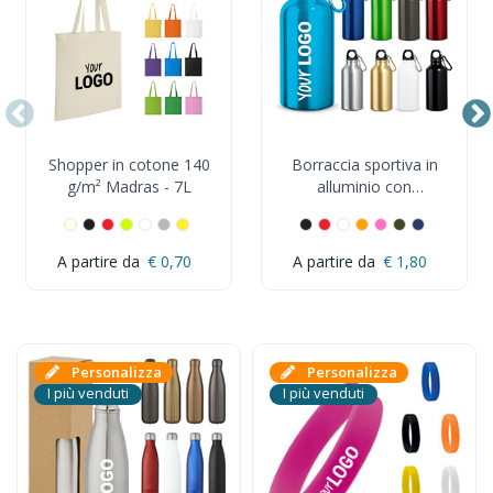
Shopper in cotone 140
Borraccia sportiva in
g/m² Madras - 7L
alluminio con
moschettone. Capacità
fino a 400 mL
€ 0,70
€ 1,80
Personalizza
Personalizza
I più venduti
I più venduti