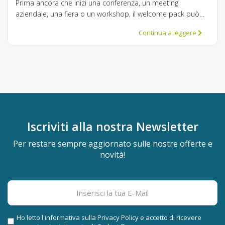
Prima ancora che inizi una conferenza, un meeting
aziendale, una fiera o un workshop, il welcome pack può
già raccontare molto del brand: attenzione, cura, coerenza
Continua a leggere
e capacità di accogliere le persone nel modo giusto.
Iscriviti alla nostra
Newsletter
Per restare sempre aggiornato sulle nostre offerte e
novità!
Ho letto l'informativa sulla
Privacy Policy
e accetto di ricevere