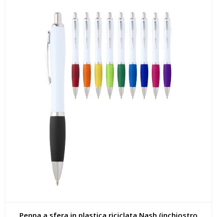
Penna a sfera in plastica riciclata Nash (inchiostro