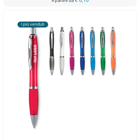
€ 0,10
I più venduti