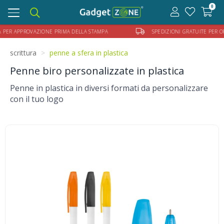
0
Toggle
navigation
R APPROVAZIONE PRIMA DELLA STAMPA
SPEDIZIONI GRATUITE PER ORDINI
scrittura
penne a sfera in plastica
Penne biro personalizzate in plastica
Penne in plastica in diversi formati da personalizzare
con il tuo logo