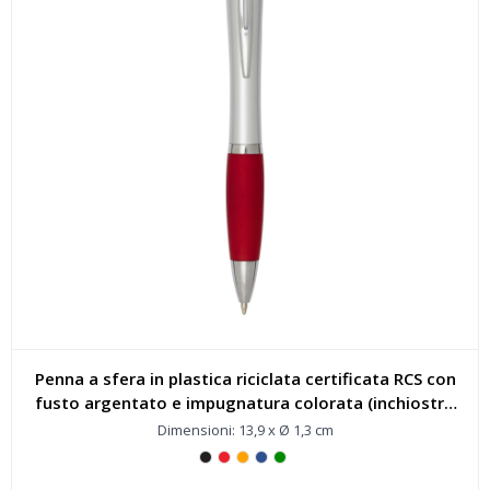
Penna a sfera in plastica riciclata certificata RCS con
fusto argentato e impugnatura colorata (inchiostro
nero) Nash - 106449
Dimensioni: 13,9 x Ø 1,3 cm