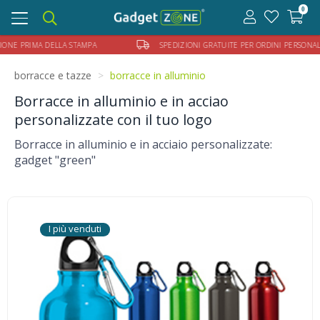
0
Toggle
navigation
E PRIMA DELLA STAMPA
SPEDIZIONI GRATUITE PER ORDINI PERSONALIZZA
borracce e tazze
borracce in alluminio
Borracce in alluminio e in acciao
personalizzate con il tuo logo
Borracce in alluminio e in acciaio personalizzate:
gadget "green"
I più venduti