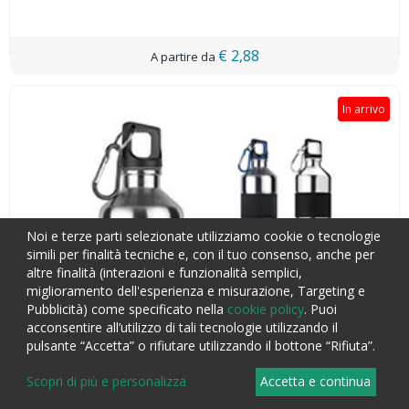
€ 2,88
In arrivo
Noi e terze parti selezionate utilizziamo cookie o tecnologie
simili per finalità tecniche e, con il tuo consenso, anche per
altre finalità (interazioni e funzionalità semplici,
miglioramento dell'esperienza e misurazione, Targeting e
Pubblicità) come specificato nella
cookie policy
. Puoi
acconsentire all’utilizzo di tali tecnologie utilizzando il
pulsante “Accetta” o rifiutare utilizzando il bottone “Rifiuta”.
Scopri di più e personalizza
Accetta e continua