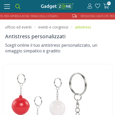
0
Toggle
navigation
R APPROVAZIONE PRIMA DELLA STAMPA
SPEDIZIONI GRATUITE PER ORDIN
ufficio ed eventi
eventi e congressi
antistress
Antistress personalizzati
Scegli online il tuo antistress personalizzato, un
omaggio simpatico e gradito