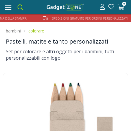
0
Toggle
navigation
 DELLA STAMPA
SPEDIZIONI GRATUITE PER ORDINI PERSONALIZZATI HAI B
bambini
colorare
Pastelli, matite e tanto personalizzati
Set per colorare e altri oggetti per i bambini, tutti
personalizzabili con logo