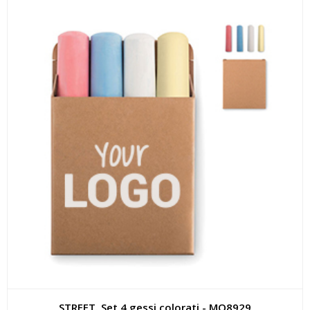
STREET. Set 4 gessi colorati - MO8929