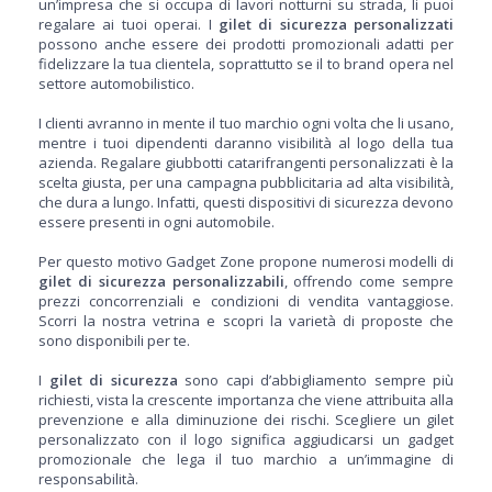
un’impresa che si occupa di lavori notturni su strada, li puoi
regalare ai tuoi operai. I
gilet di sicurezza personalizzati
possono anche essere dei prodotti promozionali adatti per
fidelizzare la tua clientela, soprattutto se il to brand opera nel
settore automobilistico.
I clienti avranno in mente il tuo marchio ogni volta che li usano,
mentre i tuoi dipendenti daranno visibilità al logo della tua
azienda. Regalare giubbotti catarifrangenti personalizzati è la
scelta giusta, per una campagna pubblicitaria ad alta visibilità,
che dura a lungo. Infatti, questi dispositivi di sicurezza devono
essere presenti in ogni automobile.
Per questo motivo Gadget Zone propone numerosi modelli di
gilet di sicurezza personalizzabili
, offrendo come sempre
prezzi concorrenziali e condizioni di vendita vantaggiose.
Scorri la nostra vetrina e scopri la varietà di proposte che
sono disponibili per te.
I
gilet di sicurezza
sono capi d’abbigliamento sempre più
richiesti, vista la crescente importanza che viene attribuita alla
prevenzione e alla diminuzione dei rischi. Scegliere un gilet
personalizzato con il logo significa aggiudicarsi un gadget
promozionale che lega il tuo marchio a un’immagine di
responsabilità.