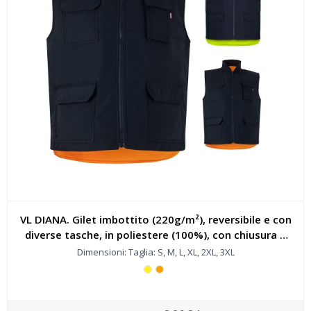
VL DIANA. Gilet imbottito (220g/m²), reversibile e con
diverse tasche, in poliestere (100%), con chiusura a
zip e tirante reversibile - 36048
Dimensioni: Taglia: S, M, L, XL, 2XL, 3XL