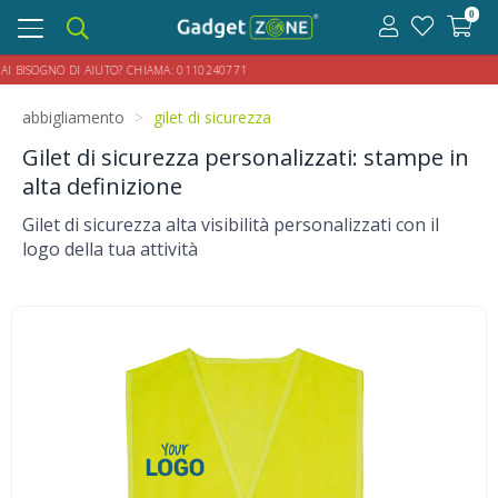
0
Toggle
navigation
 AIUTO? CHIAMA:
0110240771
abbigliamento
gilet di sicurezza
Gilet di sicurezza personalizzati: stampe in
alta definizione
Gilet di sicurezza alta visibilità personalizzati con il
logo della tua attività