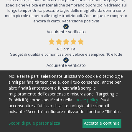
spedizione veloce e materiali che sembrano buoni (poi vedremo sul
lungo tempo). Unica pecca, le taglie delle magliette da donna sono
molto piccole rispetto alle taglie tradizionali. Comunque ne comprerò
ancora di certo. Recensione positiva!
Acquirente verificato
4 Giorni Fa
Gadget di qualità e comunicazione veloce e semplice. 10 e lode
Acquirente verificato
Noi e terze parti selezionate utilizziamo cookie o tecnologie
simili per finalità tecniche e, con il tuo consenso, anche per
5 Giorni Fa
Ho trovato il sito molto facile da utilizzare. Il gadget ordinato (tazzina
altre finalità (interazioni e funzionalità semplici,
da caffè con logo) piace molto anche ai nostri clienti. L’azienda è
miglioramento dell'esperienza e misurazione, Targeting e
presente e segue il cliente aiutandolo anche dopo l’ordine. Sono in
Pubblicità) come specificato nella
cookie policy
. Puoi
attesa di altri gadget acquistati, ma dalle bozze sembrano davvero
acconsentire all’utilizzo di tali tecnologie utilizzando il
belli.
pulsante “Accetta” o rifiutare utilizzando il bottone “Rifiuta”.
Acquirente verificato
Scopri di più e personalizza
Accetta e continua