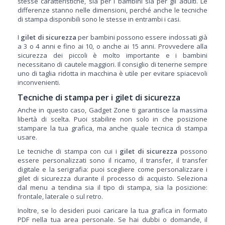
stesse caratteristiche, sia per i bambini sia per gli adulti. Le
differenze stanno nelle dimensioni, perché anche le tecniche
di stampa disponibili sono le stesse in entrambi i casi.
I
gilet di sicurezza
per bambini possono essere indossati già
a 3 o 4 anni e fino ai 10, o anche ai 15 anni. Provvedere alla
sicurezza dei piccoli è molto importante e i bambini
necessitano di cautele maggiori. Il consiglio di tenerne sempre
uno di taglia ridotta in macchina è utile per evitare spiacevoli
inconvenienti.
Tecniche di stampa per i gilet di sicurezza
Anche in questo caso, Gadget Zone ti garantisce la massima
libertà di scelta. Puoi stabilire non solo in che posizione
stampare la tua grafica, ma anche quale tecnica di stampa
usare.
Le tecniche di stampa con cui i
gilet di sicurezza
possono
essere personalizzati sono il ricamo, il transfer, il transfer
digitale e la serigrafia: puoi scegliere come personalizzare i
gilet di sicurezza durante il processo di acquisto. Seleziona
dal menu a tendina sia il tipo di stampa, sia la posizione:
frontale, laterale o sul retro.
Inoltre, se lo desideri puoi caricare la tua grafica in formato
PDF nella tua area personale. Se hai dubbi o domande, il