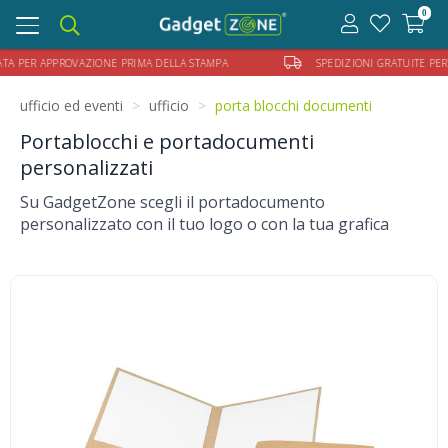
0
Toggle
navigation
ER APPROVAZIONE PRIMA DELLA STAMPA
SPEDIZIONI GRATUITE PER ORDIN
ufficio ed eventi
ufficio
porta blocchi documenti
Portablocchi e portadocumenti
personalizzati
Su GadgetZone scegli il portadocumento
personalizzato con il tuo logo o con la tua grafica