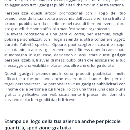
spiaggia: ecco tutti i
gadget pubblicitari
che trovi in questa sezione.
Personalizza
questi articoli promozionali con il
logo del tuo
brand
, facendo la tua scelta a seconda dell’occasione. Se si tratta di
articoli pubblicitari
da distribuire nel caso di fiere ed eventi, allora
scegli quelli che sono affini alla manifestazione organizzata.
Se invece l'occasione è una gara di corsa, per esempio, scegli i
polsini personalizzati con il
logo aziendale
, utili a contenere oggetti
durante l’attività sportiva. Oppure, puoi scegliere i caschi e i copri
sella da bici, o ancora gli strumenti per il fitness o per la camminata
in montagna. In ogni caso, decidendo di acquistare questi
gadget
personalizzabili
, ti avvali di mezzi pubblicitari che assicurano al tuo
messaggio una visibilità molto ampia, oltre che di lunga durata.
Questi
gadget promozionali
sono prodotti pubblicitari molto
efficaci, ma che possono anche essere delle buone idee per dei
regali personalizzati. Se personalizzi i tuoi
gadget pubblicitari con
il nome
della persona a cui li regali (o con una frase, una data o una
grafica significativa per voi), sicuramente ti procuri dei doni che
saranno molto ben graditi da chi li riceve.
Stampa del logo della tua azienda anche per piccole
quantità, spedizione gratuita