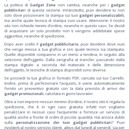
La politica di
Gadget Zone
non cambia, neanche per i
gadget
pubblicitari
di questa sezione. Innanzitutto, puoi decidere tu non
solo dove posizionare la stampa sui tuoi
gadget personalizzabili
,
ma anche quale tecnica di stampa vuoi usare. Attenzione: il nostro
sito non richiede minimi d’ordine, neanche in questo caso. Se decidi
di acquistare un solo prodotto non ti vengono addebitate spese
aggiuntive, neanche di spedizione.
Dopo aver scelto il
gadget pubblicitario
, puoi decidere dove vuoi
che venga messa a tua grafica e con quale tecnica sia stampata.
Quelle disponibili compaiono in un menù a tendina, in seguito alla
selezione dell’oggetto. Dalla serigrafia al transfer, passando dalla
stampa digitale: a seconda del materiale e delle dimensione
dell’oggetto, le tecniche di stampa disponibili sono diverse.
Se possiedi la tua grafica in formato PDF, caricala sul tuo Carrello.
Inoltre, prima di perfezionare l’acquisto, ti viene automaticamente
fornito un preventivo gratuito con la data prevista di arrivo dei
gadget promozionali
, calcolata in giorni lavorativi.
Oltre a non imporre nessun minimo d’ordine, il nostro sito ti regala la
spedizione, che è in ogni caso gratuita. Infatti non vogliamo
penalizzare in nessun caso l’acquirente e fornisce un servizio di
qualità anche a fronte di ordini di piccole quantità. Hai ancora dubbi
sulla
personalizzazione dei tuoi gadget pubblicitari
? Puoi
rivolgerti al nostro servizio clienti, attivo dal lunedì al venerdì, sia per