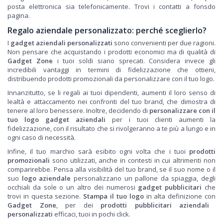
posta elettronica sia telefonicamente. Trovi i contatti a fonsdo
pagina.
Regalo aziendale personalizzato: perché sceglierlo?
I
gadget aziendali personalizzati
sono convenienti per due ragioni.
Non pensare che acquistando i prodotti economici ma di qualità di
Gadget Zone
i tuoi soldi siano sprecati. Considera invece gli
incredibili vantaggi in termini di fidelizzazione che ottieni,
distribuendo prodotti promozionali da personalizzare con il tuo logo.
Innanzitutto, se li regali ai tuoi dipendenti, aumenti il loro senso di
lealtà e attaccamento nei confronti del tuo brand, che dimostra di
tenere al loro benessere. Inoltre, decidendo di
personalizzare con il
tuo logo gadget aziendali
per i tuoi clienti aumenti la
fidelizzazione, con il risultato che si rivolgeranno a te più a lungo e in
ogni caso di necessità.
Infine, il tuo marchio sarà esibito ogni volta che i tuoi
prodotti
promozionali
sono utilizzati, anche in contesti in cui altrimenti non
comparirebbe. Pensa alla visibilità del tuo brand, se il suo nome o il
suo
logo aziendale
personalizzano un pallone da spiaggia, degli
occhiali da sole o un altro dei numerosi
gadget pubblicitari
che
trovi in questa sezione.
Stampa il tuo logo
in alta definizione con
Gadget Zone
, per dei
prodotti pubblicitari aziendali
personalizzati
efficaci, tuoi in pochi click.