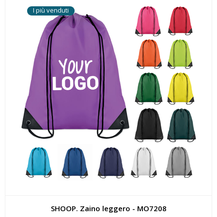
I più venduti
SHOOP. Zaino leggero - MO7208