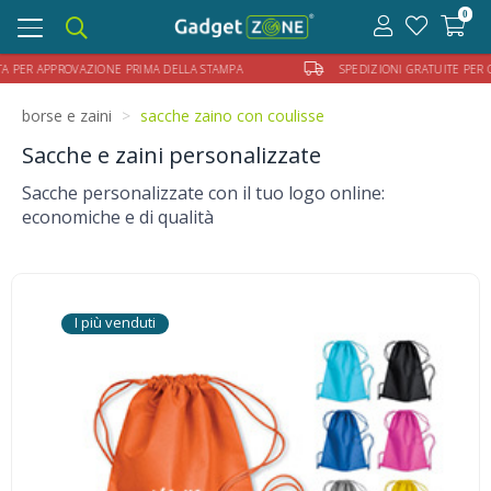
0
Toggle
navigation
APPROVAZIONE PRIMA DELLA STAMPA
SPEDIZIONI GRATUITE PER ORDINI 
borse e zaini
sacche zaino con coulisse
Sacche e zaini personalizzate
Sacche personalizzate con il tuo logo online:
economiche e di qualità
I più venduti