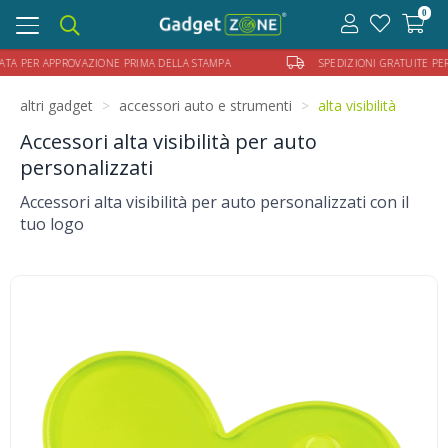
0
Toggle
navigation
ER APPROVAZIONE PRIMA DELLA STAMPA
SPEDIZIONI GRATUITE PER ORDIN
altri gadget
accessori auto e strumenti
alta visibilità
Accessori alta visibilità per auto
personalizzati
Accessori alta visibilità per auto personalizzati con il
tuo logo