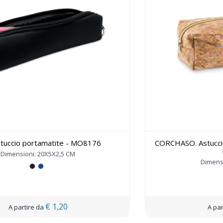
stuccio portamatite - MO8176
CORCHASO. Astuccio 
Dimensioni: 20X5X2,5 CM
Dimens
€ 1,20