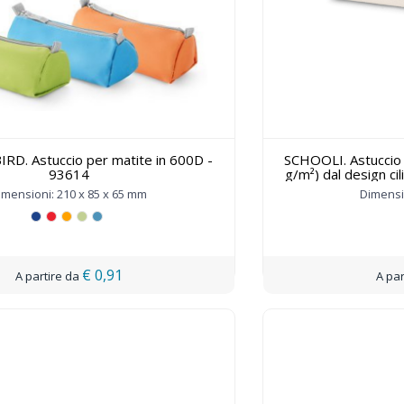
. Astuccio per matite in 600D -
SCHOOLI. Astuccio 
93614
g/m²) dal design ci
imensioni: 210 x 85 x 65 mm
Dimensi
€ 0,91