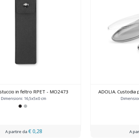
stuccio in feltro RPET - MO2473
ADOLIA. Custodia p
Dimensioni: 16,5x5x0 cm
Dimension
€ 0,28