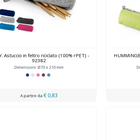
. Astuccio in feltro riciclato (100% rPET) -
HUMMINGBIRD
92382
Dimensioni: Ø70 x 210 mm
D
€ 0,83