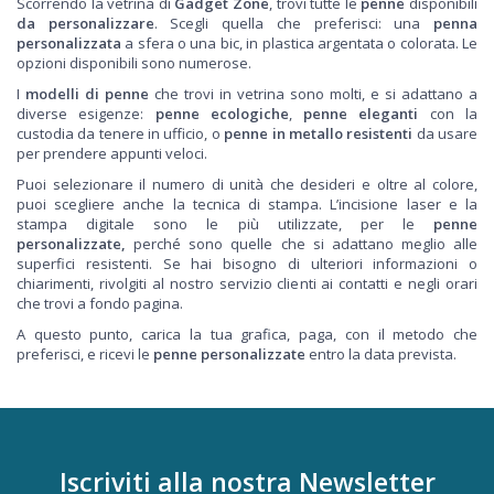
Scorrendo la vetrina di
Gadget Zone
, trovi tutte le
penne
disponibili
da personalizzare
. Scegli quella che preferisci: una
penna
personalizzata
a sfera o una bic, in plastica argentata o colorata. Le
opzioni disponibili sono numerose.
I
modelli di penne
che trovi in vetrina sono molti, e si adattano a
diverse esigenze:
penne ecologiche
,
penne eleganti
con la
custodia da tenere in ufficio, o
penne in metallo resistenti
da usare
per prendere appunti veloci.
Puoi selezionare il numero di unità che desideri e oltre al colore,
puoi scegliere anche la tecnica di stampa. L’incisione laser e la
stampa digitale sono le più utilizzate, per le
penne
personalizzate,
perché sono quelle che si adattano meglio alle
superfici resistenti. Se hai bisogno di ulteriori informazioni o
chiarimenti, rivolgiti al nostro servizio clienti ai contatti e negli orari
che trovi a fondo pagina.
A questo punto, carica la tua grafica, paga, con il metodo che
preferisci, e ricevi le
penne personalizzate
entro la data prevista.
Iscriviti alla nostra
Newsletter