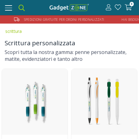
0
Toggle
navigation
AMPA
SPEDIZIONI GRATUITE PER ORDINI PERSONALIZZATI HAI BISOGNO DI
scrittura
Scrittura personalizzata
Scopri tutta la nostra gamma: penne personalizzate,
matite, evidenziatori e tanto altro