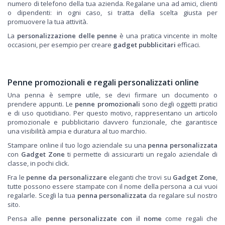
numero di telefono della tua azienda. Regalane una ad amici, clienti
o dipendenti: in ogni caso, si tratta della scelta giusta per
promuovere la tua attività.
La
personalizzazione delle penne
è una pratica vincente in molte
occasioni, per esempio per creare
gadget pubblicitari
efficaci.
Penne promozionali e regali personalizzati online
Una penna è sempre utile, se devi firmare un documento o
prendere appunti. Le
penne promozionali
sono degli oggetti pratici
e di uso quotidiano. Per questo motivo, rappresentano un articolo
promozionale e pubblicitario davvero funzionale, che garantisce
una visibilità ampia e duratura al tuo marchio.
Stampare online il tuo logo aziendale su una
penna personalizzata
con
Gadget Zone
ti permette di assicurarti un regalo aziendale di
classe, in pochi click.
Fra le
penne da personalizzare
eleganti che trovi su
Gadget Zone
,
tutte possono essere stampate con il nome della persona a cui vuoi
regalarle. Scegli la tua
penna personalizzata
da regalare sul nostro
sito.
Pensa alle
penne personalizzate
con il nome
come regali che