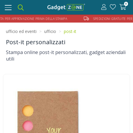
0
Toggle
navigation
R APPROVAZIONE PRIMA DELLA STAMPA
SPEDIZIONI GRATUITE PER ORDIN
ufficio ed eventi
ufficio
post-it
Post-it personalizzati
Stampa online post-it personalizzati, gadget aziendali
utili