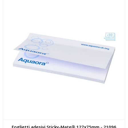
Foglietti adesivi Sticky-Mate® 127x75mm - 21096