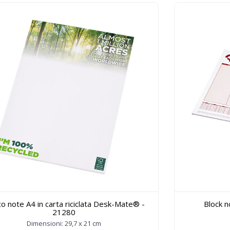
co note A4 in carta riciclata Desk-Mate® -
Block 
21280
Dimensioni: 29,7 x 21 cm