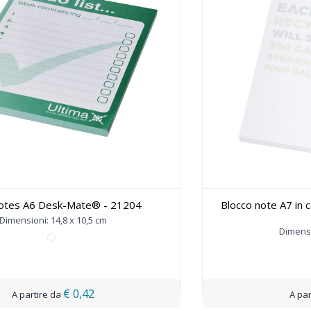
notes A6 Desk-Mate® - 21204
Blocco note A7 in 
Dimensioni: 14,8 x 10,5 cm
Dimensi
€ 0,42