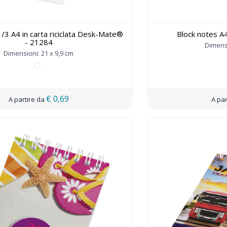
/3 A4 in carta riciclata Desk-Mate®
Block notes 
- 21284
Dimensi
Dimensioni: 21 x 9,9 cm
€ 0,69