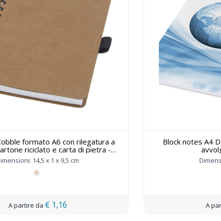
bble formato A6 con rilegatura a
Block notes A4 
cartone riciclato e carta di pietra -
avvol
107733
imensioni: 14,5 x 1 x 9,5 cm
Dimensi
€ 1,16