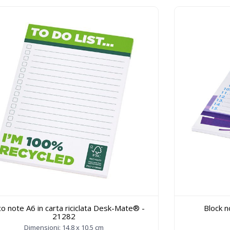
co note A6 in carta riciclata Desk-Mate® -
Block 
21282
Dimensioni: 14,8 x 10,5 cm