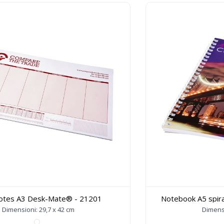
notes A3 Desk-Mate® - 21201
Notebook A5 spir
Dimensioni: 29,7 x 42 cm
Dimensi