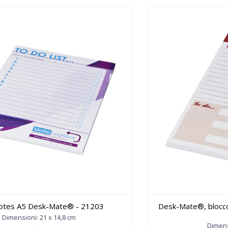
notes A5 Desk-Mate® - 21203
Desk-Mate®, blocco 
Dimensioni: 21 x 14,8 cm
Dimens