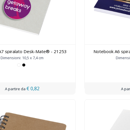
7 spiralato Desk-Mate® - 21253
Notebook A6 spir
Dimensioni: 10,5 x 7,4 cm
Dimensio
€ 0,82