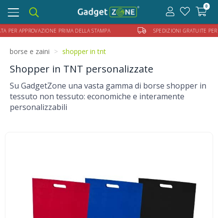
0
Toggle
navigation
 APPROVAZIONE PRIMA DELLA STAMPA
SPEDIZIONI GRATUITE PER ORDINI
borse e zaini
shopper in tnt
Shopper in TNT personalizzate
Su GadgetZone una vasta gamma di borse shopper in
tessuto non tessuto: economiche e interamente
personalizzabili