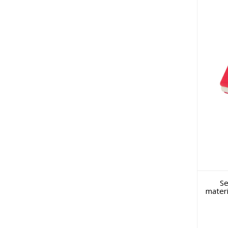
Se
materi
p