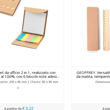
t da ufficio 2 in 1, realizzato con
GEOFFREY. Versatil
ta al 100%, con 6 blocchi note adesivi
da matita, temperin
- 93663
perto: 205 x 85 mm | Chiuso: 85 x 85 mm
Dimension
€ 0,22