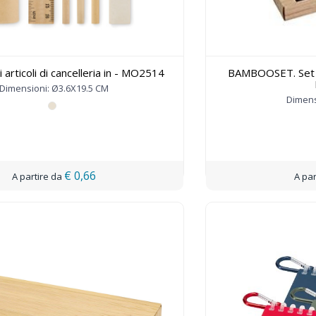
 articoli di cancelleria in - MO2514
BAMBOOSET. Set p
Dimensioni: Ø3.6X19.5 CM
Dimens
€ 0,66