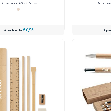
Dimensioni: 60 x 265 mm
Dimension
€ 0,56