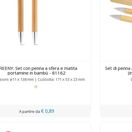
REENY. Set con penna a sfera e matita
Set di penna
portamine in bambù - 81162
(i
ioni: ø11 x 138 mm | Custodia: 171 x 53 x 23 mm
€ 0,89