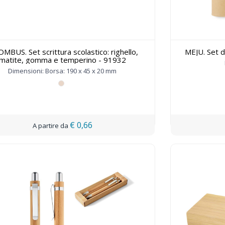
MBUS. Set scrittura scolastico: righello,
MEJU. Set di
matite, gomma e temperino - 91932
Dimensioni: Borsa: 190 x 45 x 20 mm
€ 0,66