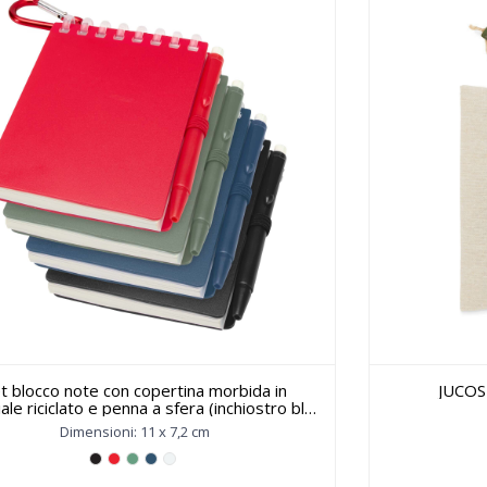
t blocco note con copertina morbida in
JUCOSE
ale riciclato e penna a sfera (inchiostro blu)
er attività all'aperto Lig Min - 107051
Dimensioni: 11 x 7,2 cm