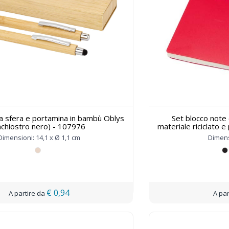
 a sfera e portamina in bambù Oblys
Set blocco note 
nchiostro nero) - 107976
materiale riciclato e
per attività all
Dimensioni: 14,1 x Ø 1,1 cm
Dimens
€ 0,94