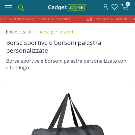
0
Toggle
navigation
ER APPROVAZIONE PRIMA DELLA STAMPA
SPEDIZIONI GRATUITE PER ORDI
borse e zaini
borse per lo sport
Borse sportive e borsoni palestra
personalizzate
Borse sportive e borsoni palestra personalizzate con
il tuo logo