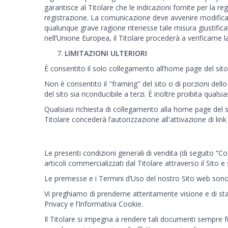
garantisce al Titolare che le indicazioni fornite per la r
registrazione. La comunicazione deve avvenire modificand
qualunque grave ragione ritenesse tale misura giustificat
nell’Unione Europea, il Titolare procederà a verificarne la
LIMITAZIONI ULTERIORI
È consentito il solo collegamento all’home page del sito d
Non è consentito il "framing" del sito o di porzioni dello
del sito sia riconducibile a terzi. È inoltre proibita qualsias
Qualsiasi richiesta di collegamento alla home page del s
Titolare concederà l’autorizzazione all'attivazione di link 
Le presenti condizioni generali di vendita (di seguito “Con
articoli commercializzati dal Titolare attraverso il Sit
Le premesse e i Termini d’Uso del nostro Sito web sono p
Vi preghiamo di prenderne attentamente visione e di sta
Privacy e l’Informativa Cookie.
Il Titolare si impegna a rendere tali documenti sempre f