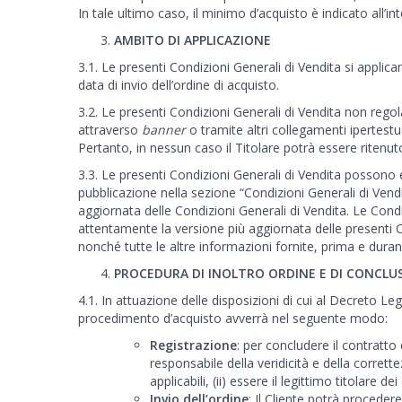
In tale ultimo caso, il minimo d’acquisto è indicato all’i
AMBITO DI APPLICAZIONE
3.1. Le presenti Condizioni Generali di Vendita si applican
data di invio dell’ordine di acquisto.
3.2. Le presenti Condizioni Generali di Vendita non regolan
attraverso
banner
o tramite altri collegamenti ipertestua
Pertanto, in nessun caso il Titolare potrà essere ritenuto 
3.3. Le presenti Condizioni Generali di Vendita posson
pubblicazione nella sezione “Condizioni Generali di Vendit
aggiornata delle Condizioni Generali di Vendita. Le Condiz
attentamente la versione più aggiornata delle presenti C
nonché tutte le altre informazioni fornite, prima e duran
PROCEDURA DI INOLTRO ORDINE E DI CONCL
4.1. In attuazione delle disposizioni di cui al Decreto Le
procedimento d’acquisto avverrà nel seguente modo:
Registrazione
: per concludere il contratto 
responsabile della veridicità e della corrette
applicabili, (ii) essere il legittimo titolare de
Invio dell’ordine
: Il Cliente potrà proceder