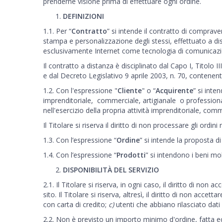
prenderne visione prima di effettuare ogni ordine.
DEFINIZIONI
1.1. Per “
Contratto
” si intende il contratto di comprave
stampa e personalizzazione degli stessi, effettuato a dis
esclusivamente Internet come tecnologia di comunicazi
Il contratto a distanza è disciplinato dal Capo I, Titol
e dal Decreto Legislativo 9 aprile 2003, n. 70, contenent
1.2. Con l'espressione "
Cliente
" o “
Acquirente
” si inte
imprenditoriale, commerciale, artigianale o professiona
nell'esercizio della propria attività imprenditoriale, co
Il Titolare si riserva il diritto di non processare gli ordini
1.3. Con l’espressione “
Ordine
” si intende la proposta d
1.4. Con l’espressione “
Prodotti
” si intendono i beni mo
DISPONIBILITÀ DEL SERVIZIO
2.1. Il Titolare si riserva, in ogni caso, il diritto di non
sito. Il Titolare si riserva, altresì, il diritto di non accett
con carta di credito;
c)
utenti che abbiano rilasciato dati 
2.2. Non è previsto un importo minimo d'ordine, fatta ecce