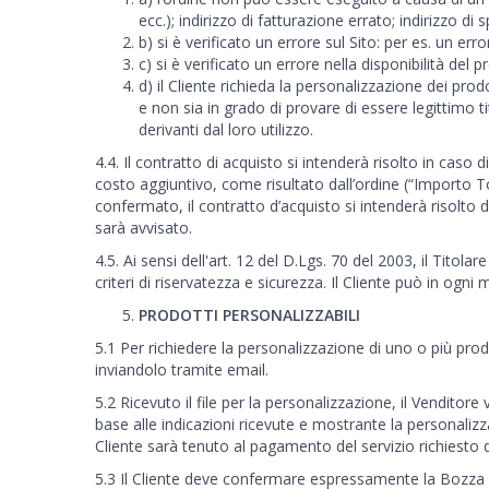
ecc.); indirizzo di fatturazione errato; indirizzo d
b) si è verificato un errore sul Sito: per es. un er
c) si è verificato un errore nella disponibilità del 
d) il Cliente richieda la personalizzazione dei prodo
e non sia in grado di provare di essere legittimo t
derivanti dal loro utilizzo.
4.4. Il contratto di acquisto si intenderà risolto in cas
costo aggiuntivo, come risultato dall’ordine (“Importo
confermato, il contratto d’acquisto si intenderà risolto di 
sarà avvisato.
4.5. Ai sensi dell'art. 12 del D.Lgs. 70 del 2003, il Tito
criteri di riservatezza e sicurezza. Il Cliente può in ogn
PRODOTTI PERSONALIZZABILI
5.1 Per richiedere la personalizzazione di uno o più prodo
inviandolo tramite email.
5.2 Ricevuto il file per la personalizzazione, il Venditore
base alle indicazioni ricevute e mostrante la personalizza
Cliente sarà tenuto al pagamento del servizio richiesto d
5.3 Il Cliente deve confermare espressamente la Bozza G