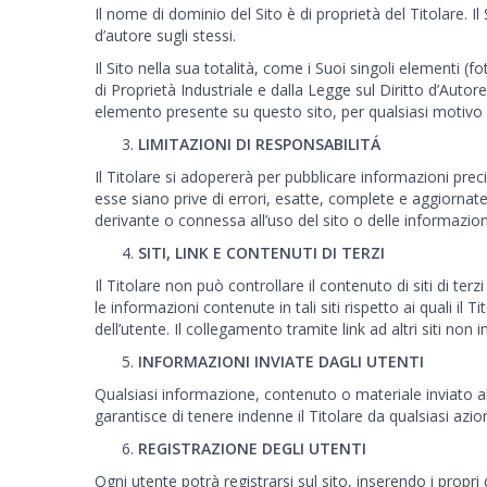
Il nome di dominio del Sito è di proprietà del Titolare. Il S
d’autore sugli stessi.
Il Sito nella sua totalità, come i Suoi singoli elementi (
di Proprietà Industriale e dalla Legge sul Diritto d’Autor
elemento presente su questo sito, per qualsiasi motivo e 
LIMITAZIONI DI RESPONSABILITÁ
Il Titolare si adopererà per pubblicare informazioni precis
esse siano prive di errori, esatte, complete e aggiornat
derivante o connessa all’uso del sito o delle informazion
SITI, LINK E CONTENUTI DI TERZI
Il Titolare non può controllare il contenuto di siti di te
le informazioni contenute in tali siti rispetto ai quali i
dell’utente. Il collegamento tramite link ad altri siti non i
INFORMAZIONI INVIATE DAGLI UTENTI
Qualsiasi informazione, contenuto o materiale inviato al
garantisce di tenere indenne il Titolare da qualsiasi azion
REGISTRAZIONE DEGLI UTENTI
Ogni utente potrà registrarsi sul sito, inserendo i propri 