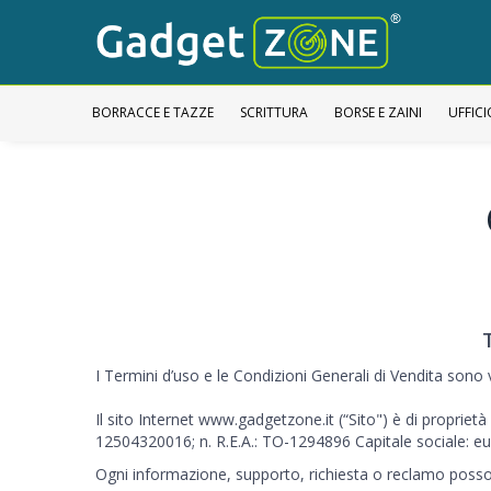
BORRACCE E TAZZE
SCRITTURA
BORSE E ZAINI
UFFICI
I Termini d’uso e le Condizioni Generali di Vendita sono
Il sito Internet
www.gadgetzone.it
(“Sito") è di proprie
12504320016; n. R.E.A.: TO-1294896 Capitale sociale: eur
Ogni informazione, supporto, richiesta o reclamo posson