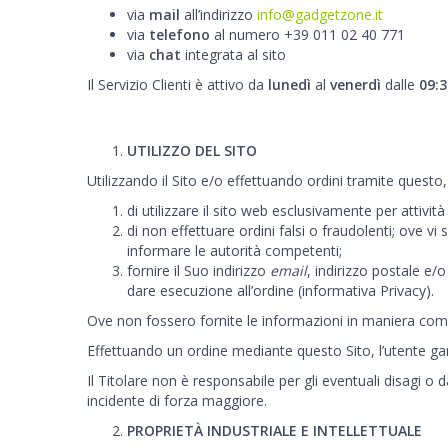
via
mail
all’indirizzo
info@gadgetzone.it
via
telefono
al numero +39 011 02 40 771
via
chat
integrata al sito
Il Servizio Clienti
è attivo da
lunedì
al
venerdì
dalle
09:3
UTILIZZO DEL SITO
Utilizzando il Sito e/o effettuando ordini tramite questo,
di utilizzare il sito web esclusivamente per attività
di non effettuare ordini falsi o fraudolenti; ove vi s
informare le autorità competenti;
fornire il Suo indirizzo
email
, indirizzo postale e/
dare esecuzione all’ordine
(informativa Privacy).
Ove non fossero fornite le informazioni in maniera comp
Effettuando un ordine mediante questo Sito, l’utente gara
Il Titolare non è responsabile per gli eventuali disagi o dan
incidente di forza maggiore.
PROPRIETÀ INDUSTRIALE E INTELLETTUALE