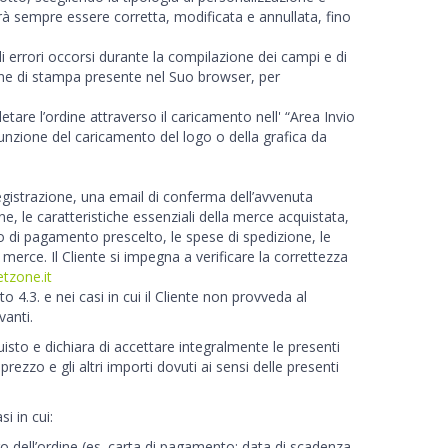
trà sempre essere corretta, modificata e annullata, fino
bili errori occorsi durante la compilazione dei campi e di
ione di stampa presente nel Suo browser, per
tare l’ordine attraverso il caricamento nell' “Area Invio
 funzione del caricamento del logo o della grafica da
i registrazione, una email di conferma dell’avvenuta
ine, le caratteristiche essenziali della merce acquistata,
zzo di pagamento prescelto, le spese di spedizione, le
la merce. Il Cliente si impegna a verificare la correttezza
tzone.it
 4.3. e nei casi in cui il Cliente non provveda al
vanti.
quisto e dichiara di accettare integralmente le presenti
prezzo e gli altri importi dovuti ai sensi delle presenti
si in cui:
ro dell’ordine (es. carta di pagamento; data di scadenza