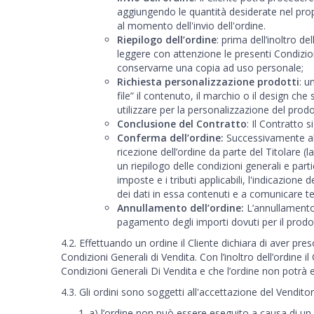
aggiungendo le quantità desiderate nel propr
al momento dell'invio dell'ordine.
Riepilogo dell’ordine
: prima dell’inoltro d
leggere con attenzione le presenti Condizio
conservarne una copia ad uso personale;
Richiesta personalizzazione prodotti
: u
file” il contenuto, il marchio o il design c
utilizzare per la personalizzazione del prod
Conclusione del Contratto
: Il Contratto 
Conferma dell’ordine:
Successivamente all’
ricezione dell’ordine da parte del Titolare (l
un riepilogo delle condizioni generali e part
imposte e i tributi applicabili, l'indicazione 
dei dati in essa contenuti e a comunicare t
Annullamento dell’ordine:
L’annullamento d
pagamento degli importi dovuti per il prodo
4.2. Effettuando un ordine il Cliente dichiara di aver pres
Condizioni Generali di Vendita. Con l’inoltro dell’ordine i
Condizioni Generali Di Vendita e che l’ordine non potrà
4.3. Gli ordini sono soggetti all'accettazione del Venditore
a) l’ordine non può essere eseguito a causa di un 