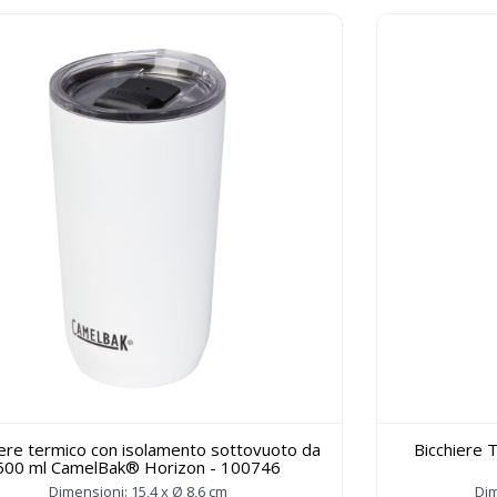
iere termico con isolamento sottovuoto da
Bicchiere T
500 ml CamelBak® Horizon - 100746
Dimensioni: 15,4 x Ø 8,6 cm
Dim