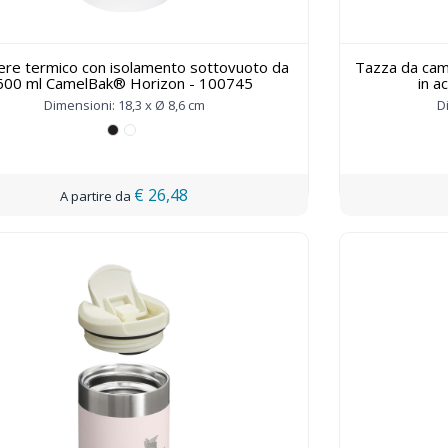
iere termico con isolamento sottovuoto da
Tazza da cam
600 ml CamelBak® Horizon - 100745
in a
Dimensioni: 18,3 x Ø 8,6 cm
D
€ 26,48