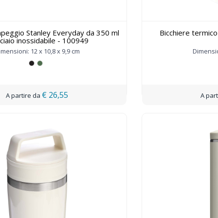
peggio Stanley Everyday da 350 ml
Bicchiere termico
cciaio inossidabile - 100949
imensioni: 12 x 10,8 x 9,9 cm
Dimensio
€ 26,55