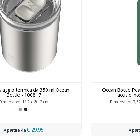
viaggio termica da 350 ml Ocean
Ocean Bottle Pea
Bottle - 100817
acciaio ino
Dimensioni: 11,2 x Ø 12 cm
Dimensioni: 7,62
€ 29,95