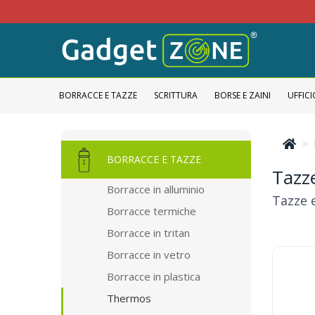
BORRACCE E TAZZE
SCRITTURA
BORSE E ZAINI
UFFICI
BORRACCE E TAZZE
Tazze
Borracce in alluminio
Tazze e
Borracce termiche
Borracce in tritan
Borracce in vetro
Borracce in plastica
Thermos