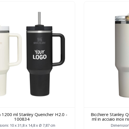
a 1200 ml Stanley Quencher H2.0 -
Bicchiere Stanley
100834
ml in acciaio inox r
ioni: 10 x 31,8 x 14,8 x Ø 7,87 cm
Dimensioni