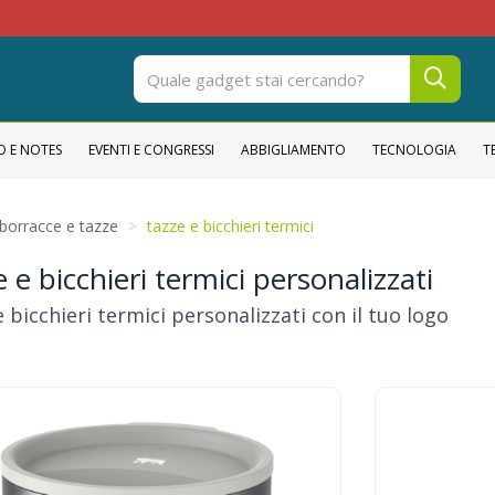
O E NOTES
EVENTI E CONGRESSI
ABBIGLIAMENTO
TECNOLOGIA
T
borracce e tazze
tazze e bicchieri termici
 e bicchieri termici personalizzati
 bicchieri termici personalizzati con il tuo logo