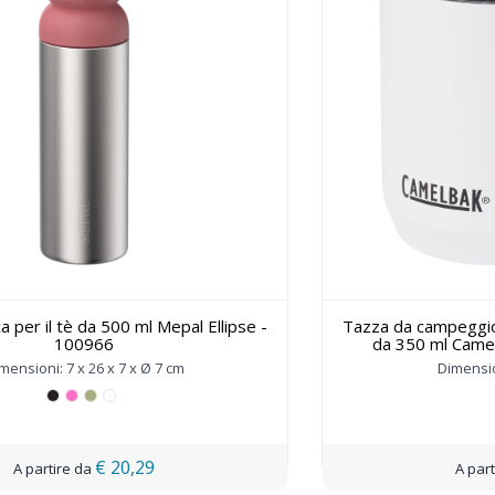
 per il tè da 500 ml Mepal Ellipse -
Tazza da campeggio
100966
da 350 ml Came
mensioni: 7 x 26 x 7 x Ø 7 cm
Dimensio
€ 20,29