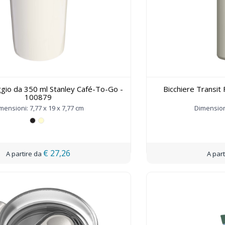
ggio da 350 ml Stanley Café-To-Go -
Bicchiere Transit 
100879
mensioni: 7,77 x 19 x 7,77 cm
Dimensioni
€ 27,26