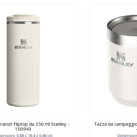
ransit Fliptop da 350 ml Stanley -
Tazza da campeggio
100943
ensioni: 6,88 x 18,4 x 6,88 cm
Dimensioni: