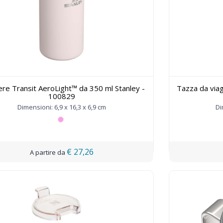
ere Transit AeroLight™ da 350 ml Stanley -
Tazza da via
100829
Dimensioni: 6,9 x 16,3 x 6,9 cm
Di
€ 27,26