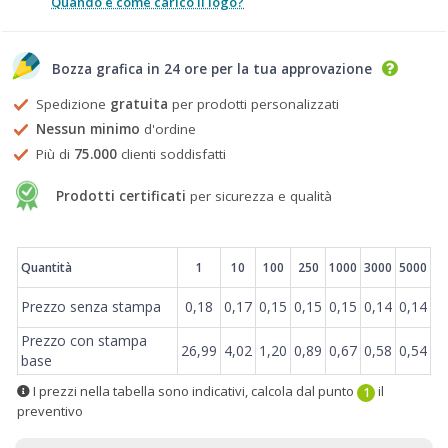
Quando e come carico il logo?
Bozza grafica in 24 ore per la tua approvazione
Spedizione
gratuita
per prodotti personalizzati
Nessun minimo
d'ordine
Più di
75.000
clienti soddisfatti
Prodotti certificati
per sicurezza e qualità
Prezzi
Quantità
1
10
100
250
1000
3000
5000
Prezzo senza stampa
0,18
0,17
0,15
0,15
0,15
0,14
0,14
Prezzo con stampa
26,99
4,02
1,20
0,89
0,67
0,58
0,54
base
I prezzi nella tabella sono indicativi, calcola dal punto
il
1
preventivo