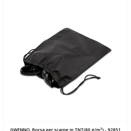
GWENNO. Borsa per scarpe in TNT(80 g/m²) - 92851