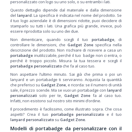
personalizzato con logo su uno solo, o su entrambi i lati.
Questo dettaglio dipende dal materiale e dalla dimensione
del
lanyard
. La specifica è indicata nel nome del prodotto. Se
il tuo logo aziendale è di dimensioni ridotte, puoi decidere di
stamparlo su tutti i lati. Una grafica più grande, invece, può
essere riprodotta solo su uno dei due.
Non dimenticare, quando scegli il tuo
portabadge
, di
controllare le dimensioni, che
Gadget Zone
specifica nella
descrizione del prodotto.
Non rischiare di ricevere a casa un
portabadge
inutilizzabile, perché il tuo badge non ci entra, o
perché è troppo piccolo. Misura la tua tessera e scegli il
portabadge personalizzato
che fa al caso tuo.
Non aspettare l’ultimo minuto. Sai già che prima o poi un
lanyard e un portabadge ti serviranno.
Acquista la quantità
che preferisci su
Gadget Zone
, e ricorda: se il numero di unità
sale, il prezzo scende. Ma se vuoi un portabadge con
lanyard
personalizzati
solo per te,
Gadget Zone
fa al caso tuo.
Infatti, non esistono sul nostro sito minimi d’ordine.
Il procedimento è facilissimo, come illustrato sopra. Che cosa
aspetti? Crea il tuo
portabadge personalizzato
e il tuo
lanyard personalizzato
su
Gadget Zone
.
Modelli di portabadge da personalizzare con il