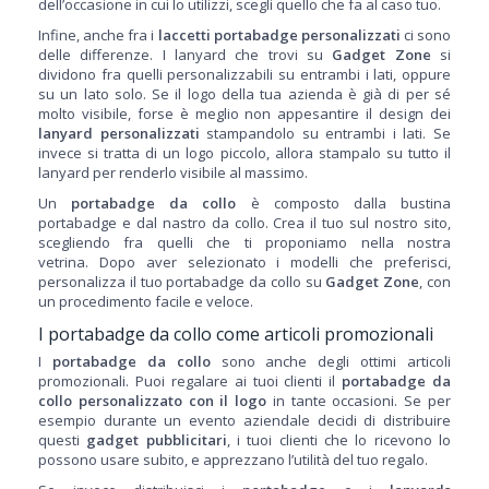
dell’occasione in cui lo utilizzi, scegli quello che fa al caso tuo.
Infine, anche fra i
laccetti portabadge personalizzati
ci sono
delle differenze. I lanyard che trovi su
Gadget Zone
si
dividono fra quelli personalizzabili su entrambi i lati, oppure
su un lato solo. Se il logo della tua azienda è già di per sé
molto visibile, forse è meglio non appesantire il design dei
lanyard personalizzati
stampandolo su entrambi i lati. Se
invece si tratta di un logo piccolo, allora stampalo su tutto il
lanyard per renderlo visibile al massimo.
Un
portabadge da collo
è composto dalla bustina
portabadge e dal nastro da collo. Crea il tuo sul nostro sito,
scegliendo fra quelli che ti proponiamo nella nostra
vetrina.
Dopo aver selezionato i modelli che preferisci,
personalizza il tuo portabadge da collo su
Gadget Zone
, con
un procedimento facile e veloce.
I portabadge da collo come articoli promozionali
I
portabadge da collo
sono anche degli ottimi articoli
promozionali. Puoi regalare ai tuoi clienti il
portabadge da
collo personalizzato con il logo
in tante occasioni.
Se per
esempio durante un evento aziendale decidi di distribuire
questi
gadget pubblicitari
, i tuoi clienti che lo ricevono lo
possono usare subito, e apprezzano l’utilità del tuo regalo.