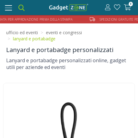
0
Toggle
navigation
A PER APPROVAZIONE PRIMA DELLA STAMPA
SPEDIZIONI GRATUITE PER OR
ufficio ed eventi
eventi e congressi
lanyard e portabadge
Lanyard e portabadge personalizzati
Lanyard e portabadge personalizzati online, gadget
utili per aziende ed eventi