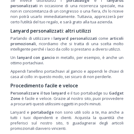
Se invece distribuisci i
portabadge
e i
lanyards
personalizzati
in occasione di una ricorrenza speciale, ma
non in concomitanza di un congresso o una fiera, chi lo riceve
non potrà usarlo immediatamente. Tuttavia, apprezzerà per
certo l’utilità del tuo regalo, e sarà grato alla tua azienda.
Lanyard personalizzati: altri utilizzi
Parlando di utilizzare i
lanyard personalizzati
come
articoli
promozionali
, ricordiamo che si tratta di una scelta molto
intelligente perché i lacci da collo si prestano a diversi utilizzi.
Un
lanyard con gancio
in metallo, per esempio, è anche un
ottimo portachiavi.
Appendi l’anellino portachiavi al gancio e appendi le chiavi di
casa al collo: in questo modo, sei sicuro di non perderle.
Procedimento facile e veloce
Personalizzare il tuo lanyard
e il tuo portabadge su
Gadget
Zone
è facile e veloce. Grazie al nostro sito, puoi provvedere
a procurarti questi utilissimi oggetti in pochi minuti.
Lanyard e
portabadge
non sono utili solo a te, ma anche a
tutti i tuoi dipendenti e clienti. Acquista la quantità che
preferisci sul nostro sito, ti guadagnerai degli articoli
promozionali davvero vincenti.