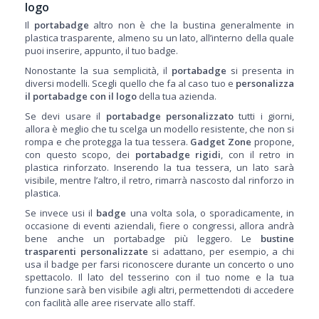
logo
Il
portabadge
altro non è che la bustina generalmente in
plastica trasparente, almeno su un lato, all’interno della quale
puoi inserire, appunto, il tuo badge.
Nonostante la sua semplicità, il
portabadge
si presenta in
diversi modelli. Scegli quello che fa al caso tuo e
personalizza
il portabadge con il logo
della tua azienda.
Se devi usare il
portabadge personalizzato
tutti i giorni,
allora è meglio che tu scelga un modello resistente, che non si
rompa e che protegga la tua tessera.
Gadget Zone
propone,
con questo scopo, dei
portabadge rigidi
, con il retro in
plastica rinforzato. Inserendo la tua tessera, un lato sarà
visibile, mentre l’altro, il retro, rimarrà nascosto dal rinforzo in
plastica.
Se invece usi il
badge
una volta sola, o sporadicamente, in
occasione di eventi aziendali, fiere o congressi, allora andrà
bene anche un portabadge più leggero. Le
bustine
trasparenti personalizzate
si adattano, per esempio, a chi
usa il badge per farsi riconoscere durante un concerto o uno
spettacolo. Il lato del tesserino con il tuo nome e la tua
funzione sarà ben visibile agli altri, permettendoti di accedere
con facilità alle aree riservate allo staff.