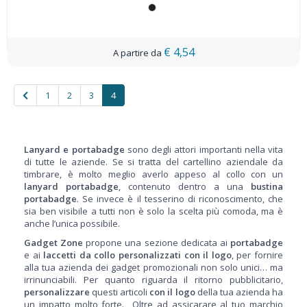
€ 4,54
1
2
3
4
Lanyard e portabadge
sono degli attori importanti nella vita
di tutte le aziende. Se si tratta del cartellino aziendale da
timbrare, è molto meglio averlo appeso al collo con un
lanyard portabadge
, contenuto dentro a una
bustina
portabadge
.
Se invece è il tesserino di riconoscimento, che
sia ben visibile a tutti non è solo la scelta più comoda, ma è
anche l’unica possibile.
Gadget Zone
propone una sezione dedicata ai
portabadge
e ai
laccetti da collo personalizzati con il logo
, per fornire
alla tua azienda dei gadget promozionali non solo unici… ma
irrinunciabili. Per quanto riguarda il ritorno pubblicitario,
personalizzare
questi articoli
con il logo
della tua azienda ha
un impatto molto forte. Oltre ad assicarare al tuo marchio