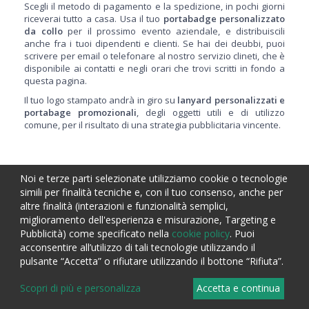
Scegli il metodo di pagamento e la spedizione, in pochi giorni
riceverai tutto a casa. Usa il tuo
portabadge personalizzato
da collo
per il prossimo evento aziendale, e distribuiscili
anche fra i tuoi dipendenti e clienti. Se hai dei deubbi, puoi
scrivere per email o telefonare al nostro servizio clineti, che è
disponibile ai contatti e negli orari che trovi scritti in fondo a
questa pagina.
Il tuo logo stampato andrà in giro su
lanyard personalizzati e
portabage promozionali
, degli oggetti utili e di utilizzo
comune, per il risultato di una strategia pubblicitaria vincente.
Noi e terze parti selezionate utilizziamo cookie o tecnologie
simili per finalità tecniche e, con il tuo consenso, anche per
altre finalità (interazioni e funzionalità semplici,
miglioramento dell'esperienza e misurazione, Targeting e
Pubblicità) come specificato nella
cookie policy
. Puoi
Iscriviti alla nostra
Newsletter
acconsentire all’utilizzo di tali tecnologie utilizzando il
pulsante “Accetta” o rifiutare utilizzando il bottone “Rifiuta”.
Per restare sempre aggiornato sulle nostre offerte e
novità!
Scopri di più e personalizza
Accetta e continua