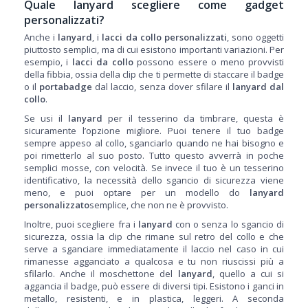
Quale lanyard scegliere come gadget
personalizzati?
Anche i
lanyard
, i
lacci da collo personalizzati
, sono oggetti
piuttosto semplici, ma di cui esistono importanti variazioni.
Per
esempio, i
lacci da collo
possono essere o meno provvisti
della fibbia, ossia della clip che ti permette di staccare il badge
o il
portabadge
dal laccio, senza dover sfilare il
lanyard dal
collo
.
Se usi il
lanyard
per il tesserino da timbrare, questa è
sicuramente l’opzione migliore. Puoi tenere il tuo badge
sempre appeso al collo, sganciarlo quando ne hai bisogno e
poi rimetterlo al suo posto. Tutto questo avverrà in poche
semplici mosse, con velocità. Se invece il tuo è un tesserino
identificativo, la necessità dello sgancio di sicurezza viene
meno, e puoi optare per un modello do
lanyard
personalizzato
semplice, che non ne è provvisto.
Inoltre, puoi scegliere fra i
lanyard
con o senza lo sgancio di
sicurezza, ossia la clip che rimane sul retro del collo e che
serve a sganciare immediatamente il laccio nel caso in cui
rimanesse agganciato a qualcosa e tu non riuscissi più a
sfilarlo. Anche il moschettone del
lanyard
, quello a cui si
aggancia il badge, può essere di diversi tipi. Esistono i ganci in
metallo, resistenti, e in plastica, leggeri. A seconda