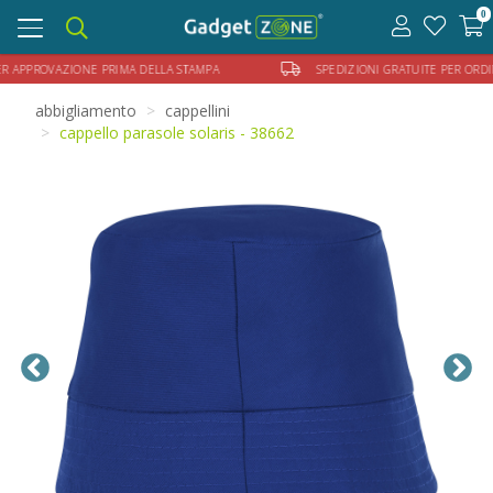
0
Toggle
navigation
R APPROVAZIONE PRIMA DELLA STAMPA
SPEDIZIONI GRATUITE PER ORDINI
abbigliamento
cappellini
cappello parasole solaris - 38662