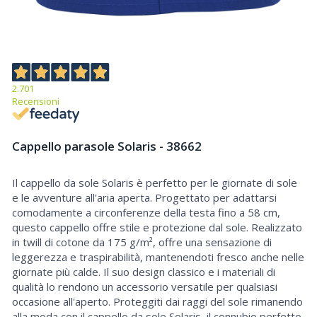
2.701
Recensioni
Cappello parasole Solaris - 38662
Il cappello da sole Solaris è perfetto per le giornate di sole
Cappello parasole Solaris
e le avventure all'aria aperta. Progettato per adattarsi
comodamente a circonferenze della testa fino a 58 cm,
questo cappello offre stile e protezione dal sole. Realizzato
in twill di cotone da 175 g/m², offre una sensazione di
leggerezza e traspirabilità, mantenendoti fresco anche nelle
giornate più calde. Il suo design classico e i materiali di
qualità lo rendono un accessorio versatile per qualsiasi
occasione all'aperto. Proteggiti dai raggi del sole rimanendo
alla moda con il cappello da sole Solaris, il connubio perfetto