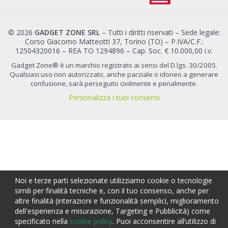
© 2026
GADGET ZONE SRL
– Tutti i diritti riservati – Sede legale:
Corso Giacomo Matteotti 37, Torino (TO) – P.IVA/C.F.:
12504320016 – REA TO 1294896 – Cap. Soc. € 10.000,00 i.v.
Gadget Zone® è un marchio registrato ai sensi del D.lgs. 30/2005.
Qualsiasi uso non autorizzato, anche parziale o idoneo a generare
confusione, sarà perseguito civilmente e penalmente.
Personalizza i tuoi consensi
Noi e terze parti selezionate utilizziamo cookie o tecnologie
simili per finalità tecniche e, con il tuo consenso, anche per
altre finalità (interazioni e funzionalità semplici, miglioramento
dell'esperienza e misurazione, Targeting e Pubblicità) come
specificato nella
cookie policy
. Puoi acconsentire all’utilizzo di