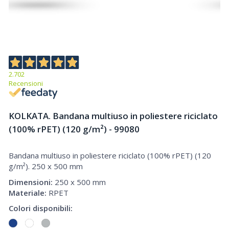
2.702
Recensioni
KOLKATA. Bandana multiuso in poliestere riciclato
(100% rPET) (120 g/m²) - 99080
Bandana multiuso in poliestere riciclato (100% rPET) (120
Bandana multiuso in poliestere riciclato (100% rPET) (120 g/m²)
g/m²). 250 x 500 mm
Dimensioni:
250 x 500 mm
Materiale:
RPET
Colori disponibili: