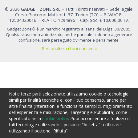
© 2026
GADGET ZONE SRL
– Tutti i diritti riservati – Sede legale:
Corso Giacomo Matteotti 37, Torino (TO) – P.IVA/C.F.:
12504320016 – REA TO 1294896 – Cap. Soc. € 10.000,00 i.v.
Gadget Zone® è un marchio registrato ai sensi del D.lgs. 30/2005.
Qualsiasi uso non autorizzato, anche parziale o idoneo a generare
confusione, sarà perseguito civilmente e penalmente.
Personalizza i tuoi consensi
Noi e terze parti selezionate utilizziamo cookie o tecnologie
simili per finalità tecniche e, con il tuo consenso, anche per
altre finalità (interazioni e funzionalità semplici, miglioramento
dell'esperienza e misurazione, Targeting e Pubblicità) come
specificato nella
cookie policy
. Puoi acconsentire all’utilizzo di
tali tecnologie utilizzando il pulsante “Accetta” o rifiutare
CALCOLA PREVENTIVO
utilizzando il bottone “Rifiuta”.