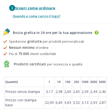
i
Scopri come ordinare
Quando e come carico il logo?
Bozza grafica in 24 ore per la tua approvazione
Spedizione
gratuita
per prodotti personalizzati
Nessun minimo
d'ordine
Più di
75.000
clienti soddisfatti
Prodotti certificati
per sicurezza e qualità
Prezzi
Quantità
1
10
100
250
1000
3000
5000
Prezzo senza stampa
3,17
2,98
2,69
2,65
2,59
2,44
2,40
Prezzo con stampa
22,09
6,60
3,63
3,32
3,13
2,93
2,87
base