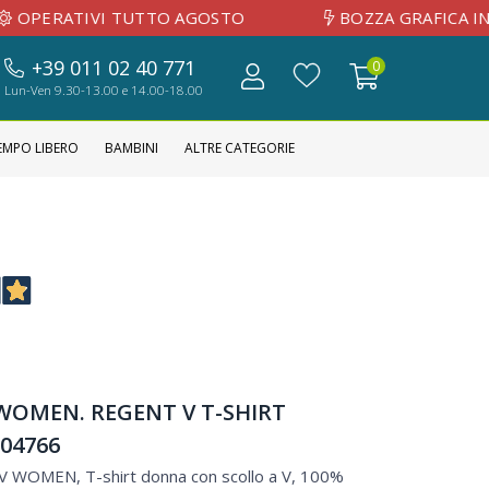
IVI TUTTO AGOSTO
BOZZA GRAFICA INVIATA 
+39 011 02 40 771
0
Lun-Ven 9.30-13.00 e 14.00-18.00
EMPO LIBERO
BAMBINI
ALTRE CATEGORIE
WOMEN. REGENT V T-SHIRT
04766
 WOMEN, T-shirt donna con scollo a V, 100%