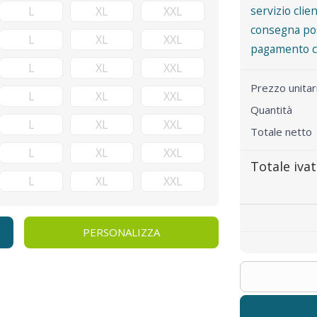
servizio clie
consegna pos
pagamento co
Prezzo unita
Quantità
Totale netto
Totale iva
PERSONALIZZA