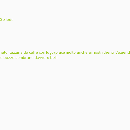
0 e lode
ordinato (tazzina da caffè con logo) piace molto anche ai nostri clienti. L’az
dalle bozze sembrano davvero belli.