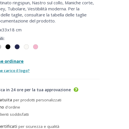
inato ringspun, Nastro sul collo, Maniche corte,
rsey, Tubolare, Vestibilità moderna. Per la
elle taglie, consultare la tabella delle taglie
ocumentazione del prodotto.
x33x18 cm
li:
me ordinare
 carico il logo?
ica in 24 ore per la tua approvazione
atuita
per prodotti personalizzati
mo
d'ordine
lienti soddisfatti
ertificati
per sicurezza e qualità