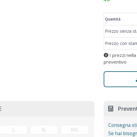
Prezzi
Quantità
Prezzo senza s
Prezzo con sta
I prezzi nella
preventivo
E
Preven
Consegna st
Se hai bisogn