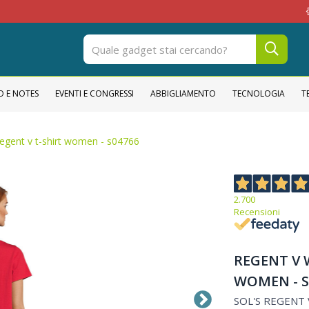
OPERAT
O E NOTES
EVENTI E CONGRESSI
ABBIGLIAMENTO
TECNOLOGIA
T
egent v t-shirt women - s04766
2.700
Recensioni
REGENT V 
WOMEN - S
SOL'S REGENT V