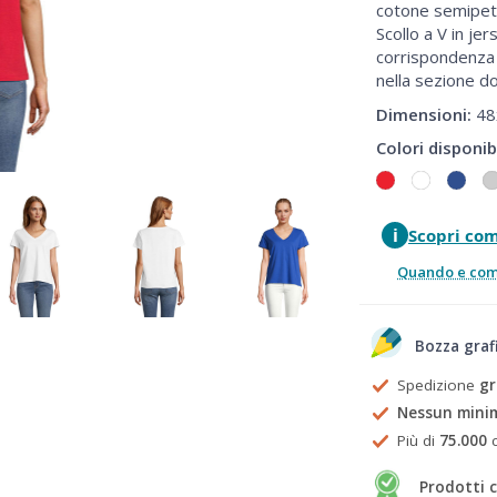
cotone semipett
Scollo a V in je
corrispondenza d
nella sezione d
Dimensioni:
48
Colori disponibi
i
Scopri co
Quando e come
Bozza graf
Spedizione
gr
Nessun mini
Più di
75.000
c
Prodotti c