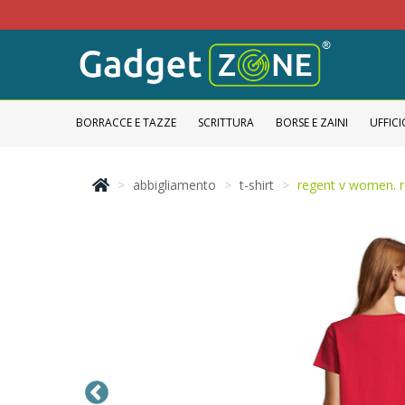
BORRACCE E TAZZE
SCRITTURA
BORSE E ZAINI
UFFICI
abbigliamento
t-shirt
regent v women. r