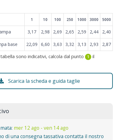
1
10
100
250
1000
3000
5000
tampa
3,17
2,98
2,69
2,65
2,59
2,44
2,40
mpa base
22,09
6,60
3,63
3,32
3,13
2,93
2,87
 tabella sono indicativi, calcola dal punto
il
1
Scarica la scheda e guida taglie
tivo
imata:
mer 12 ago - ven 14 ago
o di una consegna tassativa contatta il nostro