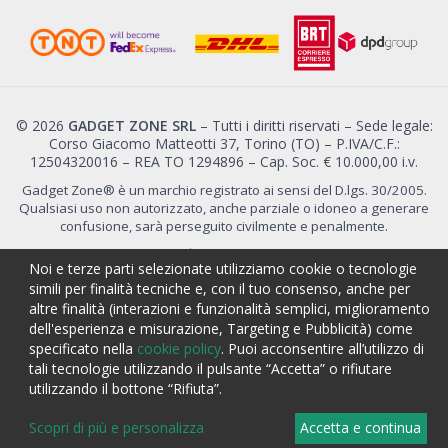
© 2026
GADGET ZONE SRL
– Tutti i diritti riservati – Sede legale:
Corso Giacomo Matteotti 37, Torino (TO) – P.IVA/C.F.:
12504320016 – REA TO 1294896 – Cap. Soc. € 10.000,00 i.v.
Gadget Zone® è un marchio registrato ai sensi del D.lgs. 30/2005.
Qualsiasi uso non autorizzato, anche parziale o idoneo a generare
confusione, sarà perseguito civilmente e penalmente.
Personalizza i tuoi consensi
Noi e terze parti selezionate utilizziamo cookie o tecnologie
simili per finalità tecniche e, con il tuo consenso, anche per
altre finalità (interazioni e funzionalità semplici, miglioramento
dell'esperienza e misurazione, Targeting e Pubblicità) come
specificato nella
cookie policy
. Puoi acconsentire all’utilizzo di
tali tecnologie utilizzando il pulsante “Accetta” o rifiutare
CALCOLA PREVENTIVO
utilizzando il bottone “Rifiuta”.
Scopri di più e personalizza
Accetta e continua
0,00 €
0,00 €