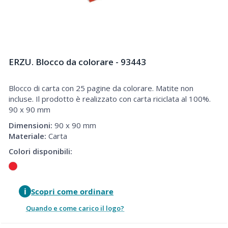
ERZU. Blocco da colorare - 93443
Blocco di carta con 25 pagine da colorare. Matite non
Blocco di carta con 25 pagine da colorare. Matite non incluse
incluse. Il prodotto è realizzato con carta riciclata al 100%.
90 x 90 mm
Dimensioni:
90 x 90 mm
Materiale:
Carta
Colori disponibili:
i
Scopri come ordinare
Quando e come carico il logo?