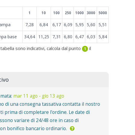
1
10
100
250
1000
3000
5000
tampa
7,28
6,84
6,17
6,09
5,95
5,60
5,51
mpa base
34,64
11,25
7,31
6,80
6,47
6,03
5,84
 tabella sono indicativi, calcola dal punto
il
1
tivo
imata:
mar 11 ago - gio 13 ago
o di una consegna tassativa contatta il nostro
nti prima di completare l'ordine. Le date di
sono variare di 24/48 ore in caso di
n bonifico bancario ordinario.