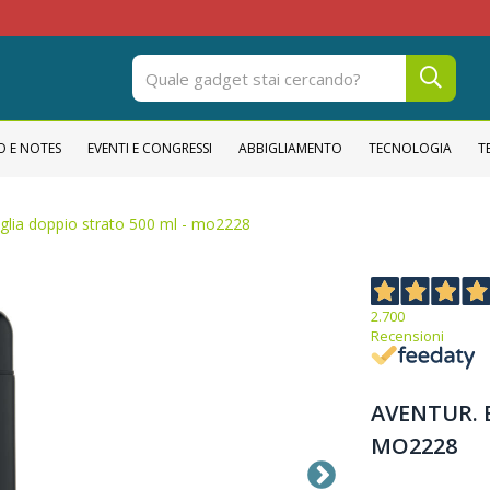
O E NOTES
EVENTI E CONGRESSI
ABBIGLIAMENTO
TECNOLOGIA
T
iglia doppio strato 500 ml - mo2228
2.700
Recensioni
AVENTUR. B
MO2228
Bottiglia doppio strato 500 ml