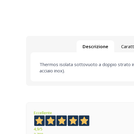
Descrizione
Caratt
Thermos isolata sottovuoto a doppio strato in 
acciaio inox).
Eccellente
4,9
/5