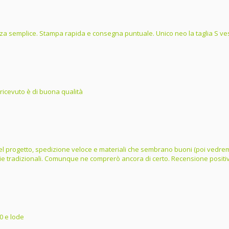
a semplice. Stampa rapida e consegna puntuale. Unico neo la taglia S ves
 ricevuto è di buona qualità
e del progetto, spedizione veloce e materiali che sembrano buoni (poi vedrem
lie tradizionali. Comunque ne comprerò ancora di certo. Recensione positi
0 e lode