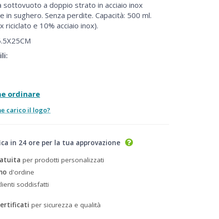
 sottovuoto a doppio strato in acciaio inox
se in sughero. Senza perdite. Capacità: 500 ml.
x riciclato e 10% acciaio inox).
.5X25CM
li:
me ordinare
 carico il logo?
ica in 24 ore per la tua approvazione
atuita
per prodotti personalizzati
mo
d'ordine
lienti soddisfatti
ertificati
per sicurezza e qualità