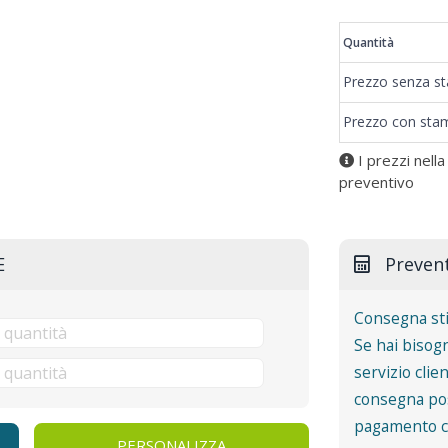
Quantità
Prezzo senza s
Prezzo con sta
I prezzi nella
preventivo
E
Preven
Consegna st
Se hai bisogn
servizio clie
consegna pos
pagamento co
PERSONALIZZA