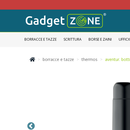
BORRACCE E TAZZE
SCRITTURA
BORSE E ZAINI
UFFICI
borracce e tazze
thermos
aventur. bott