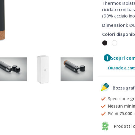
Thermos isolata
riciclato con ba
(90% acciaio ino
Dimensioni:
Ø6
Colori disponibi
i
Scopri co
Quando e come
Bozza graf
Spedizione
gr
Nessun mini
Più di
75.000
c
Prodotti c
Prezzi