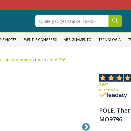
OPE
O E NOTES
EVENTI E CONGRESSI
ABBIGLIAMENTO
TECNOLOGIA
T
os con termometro touch - mo9796
2.697
Recensioni
POLE. Ther
MO9796
Thermos con termometro touch