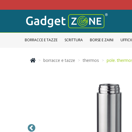
BORRACCE E TAZZE
SCRITTURA
BORSE E ZAINI
UFFICI
borracce e tazze
thermos
pole. therm