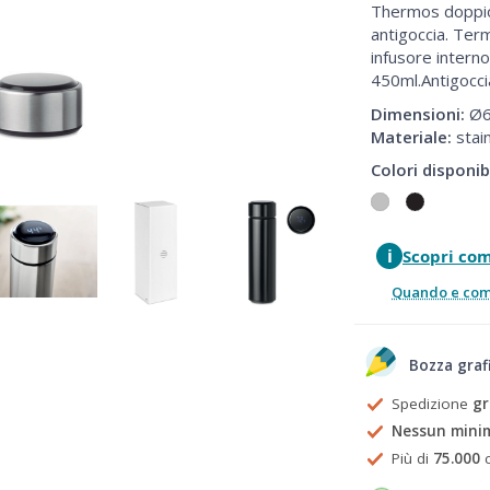
Thermos doppio s
antigoccia. Ter
infusore interno
450ml.Antigocci
Dimensioni:
Ø6
Materiale:
stain
Colori disponibi
i
Scopri co
Quando e come
Bozza graf
Spedizione
gr
Nessun mini
Più di
75.000
c