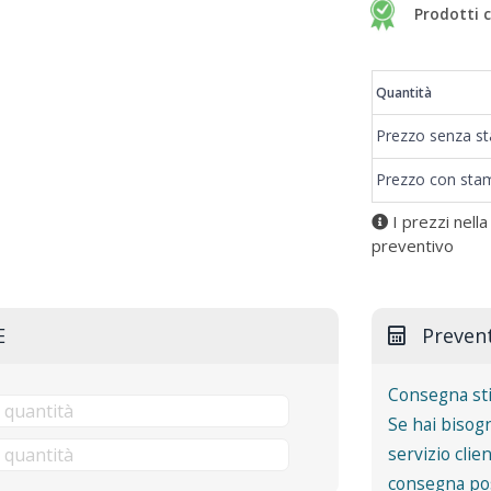
Prodotti c
Prezzi
Quantità
Prezzo senza s
Prezzo con sta
I prezzi nella
preventivo
E
Preven
Consegna st
Se hai bisogn
servizio clie
consegna pos