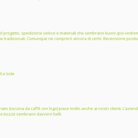
e del progetto, spedizione veloce e materiali che sembrano buoni (poi vedrem
lie tradizionali. Comunque ne comprerò ancora di certo. Recensione positi
0 e lode
ordinato (tazzina da caffè con logo) piace molto anche ai nostri clienti. L’az
dalle bozze sembrano davvero belli.