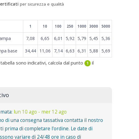
ertificati
per sicurezza e qualità
1
10
100
250
1000
3000
5000
tampa
7,08
6,65
6,01
5,92
5,79
5,45
5,36
mpa base
34,44
11,06
7,14
6,63
6,31
5,88
5,69
 tabella sono indicativi, calcola dal punto
il
1
tivo
imata:
lun 10 ago - mer 12 ago
o di una consegna tassativa contatta il nostro
nti prima di completare l'ordine. Le date di
sono variare di 24/48 ore in caso di