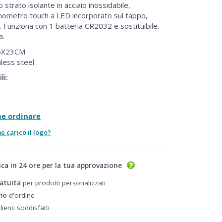
trato isolante in acciaio inossidabile,
mometro touch a LED incorporato sul tappo,
. Funziona con 1 batteria CR2032 e sostituibile.
a.
X23CM
less steel
li:
me ordinare
 carico il logo?
ica in 24 ore per la tua approvazione
atuita
per prodotti personalizzati
mo
d'ordine
lienti soddisfatti