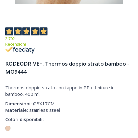
2.702
Recensioni
RODEODRIVE+. Thermos doppio strato bamboo -
MO9444
Thermos doppio strato con tappo in PP e finiture in
Thermos doppio strato bamboo
bamboo. 400 ml.
Dimensioni:
Ø8X17CM
Materiale:
stainless steel
Colori disponibili: