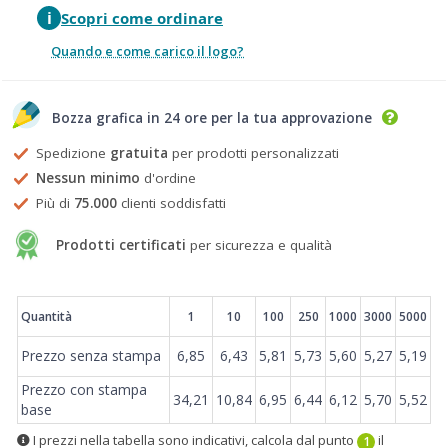
i
Scopri come ordinare
Quando e come carico il logo?
Bozza grafica in 24 ore per la tua approvazione
Spedizione
gratuita
per prodotti personalizzati
Nessun minimo
d'ordine
Più di
75.000
clienti soddisfatti
Prodotti certificati
per sicurezza e qualità
Prezzi
Quantità
1
10
100
250
1000
3000
5000
Prezzo senza stampa
6,85
6,43
5,81
5,73
5,60
5,27
5,19
Prezzo con stampa
34,21
10,84
6,95
6,44
6,12
5,70
5,52
base
I prezzi nella tabella sono indicativi, calcola dal punto
il
1