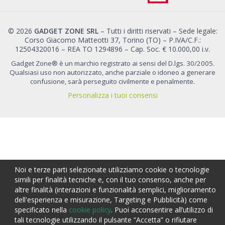
© 2026
GADGET ZONE SRL
– Tutti i diritti riservati – Sede legale:
Corso Giacomo Matteotti 37, Torino (TO) – P.IVA/C.F.:
12504320016 – REA TO 1294896 – Cap. Soc. € 10.000,00 i.v.
Gadget Zone® è un marchio registrato ai sensi del D.lgs. 30/2005.
Qualsiasi uso non autorizzato, anche parziale o idoneo a generare
confusione, sarà perseguito civilmente e penalmente.
Personalizza i tuoi consensi
Noi e terze parti selezionate utilizziamo cookie o tecnologie
simili per finalità tecniche e, con il tuo consenso, anche per
altre finalità (interazioni e funzionalità semplici, miglioramento
dell'esperienza e misurazione, Targeting e Pubblicità) come
specificato nella
cookie policy
. Puoi acconsentire all’utilizzo di
tali tecnologie utilizzando il pulsante “Accetta” o rifiutare
CALCOLA PREVENTIVO