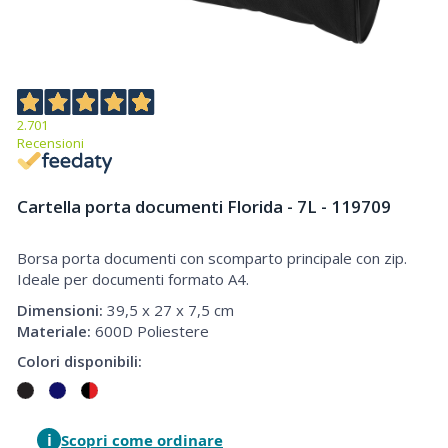
2.701
Recensioni
Cartella porta documenti Florida - 7L - 119709
Borsa porta documenti con scomparto principale con zip.
Cartella porta documenti Florida - 7L
Ideale per documenti formato A4.
Dimensioni:
39,5 x 27 x 7,5 cm
Materiale:
600D Poliestere
Colori disponibili:
i
Scopri come ordinare