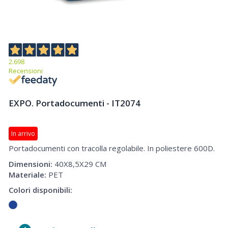
2.698
Recensioni
EXPO. Portadocumenti - IT2074
Portadocumenti
In arrivo
Portadocumenti con tracolla regolabile. In poliestere 600D.
Dimensioni:
40X8,5X29 CM
Materiale:
PET
Colori disponibili: