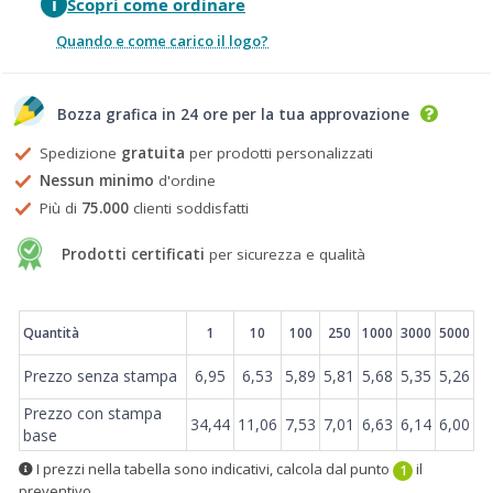
i
Scopri come ordinare
Quando e come carico il logo?
Bozza grafica in 24 ore per la tua approvazione
Spedizione
gratuita
per prodotti personalizzati
Nessun minimo
d'ordine
Più di
75.000
clienti soddisfatti
Prodotti certificati
per sicurezza e qualità
Prezzi
Quantità
1
10
100
250
1000
3000
5000
Prezzo senza stampa
6,95
6,53
5,89
5,81
5,68
5,35
5,26
Prezzo con stampa
34,44
11,06
7,53
7,01
6,63
6,14
6,00
base
I prezzi nella tabella sono indicativi, calcola dal punto
il
1
preventivo