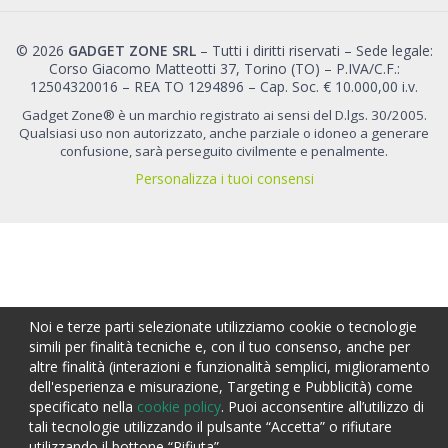
© 2026
GADGET ZONE SRL
– Tutti i diritti riservati – Sede legale:
Corso Giacomo Matteotti 37, Torino (TO) – P.IVA/C.F.:
12504320016 – REA TO 1294896 – Cap. Soc. € 10.000,00 i.v.
Gadget Zone® è un marchio registrato ai sensi del D.lgs. 30/2005.
Qualsiasi uso non autorizzato, anche parziale o idoneo a generare
confusione, sarà perseguito civilmente e penalmente.
Personalizza i tuoi consensi
Noi e terze parti selezionate utilizziamo cookie o tecnologie
simili per finalità tecniche e, con il tuo consenso, anche per
altre finalità (interazioni e funzionalità semplici, miglioramento
dell'esperienza e misurazione, Targeting e Pubblicità) come
specificato nella
cookie policy
. Puoi acconsentire all’utilizzo di
tali tecnologie utilizzando il pulsante “Accetta” o rifiutare
utilizzando il bottone “Rifiuta”.