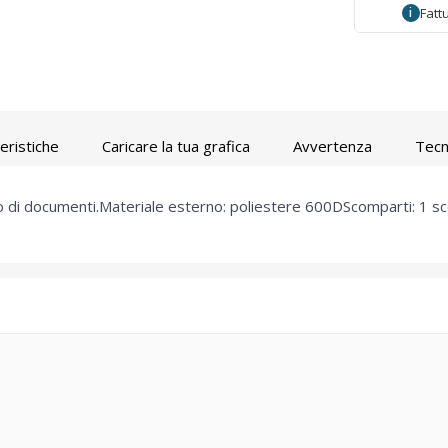
Fatt
i
eristiche
Caricare la tua grafica
Avvertenza
Tecn
to di documenti.Materiale esterno: poliestere 600DScomparti: 1 s