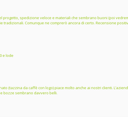
e del progetto, spedizione veloce e materiali che sembrano buoni (poi vedrem
lie tradizionali. Comunque ne comprerò ancora di certo. Recensione positi
0 e lode
ordinato (tazzina da caffè con logo) piace molto anche ai nostri clienti. L’az
dalle bozze sembrano davvero belli.