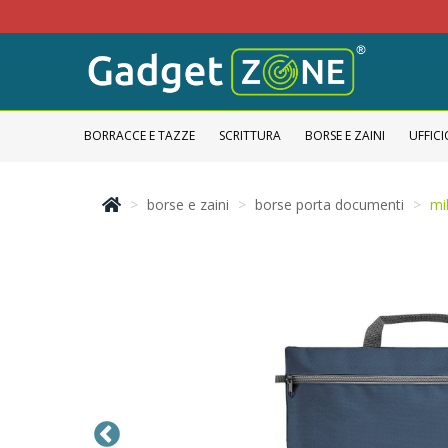
BORRACCE E TAZZE
SCRITTURA
BORSE E ZAINI
UFFICI
borse e zaini
borse porta documenti
mi