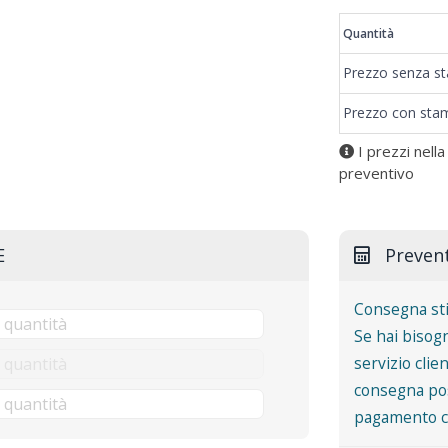
Quantità
Prezzo senza s
Prezzo con sta
I prezzi nella
preventivo
E
Preven
Consegna st
Se hai bisogn
servizio clie
consegna pos
pagamento co