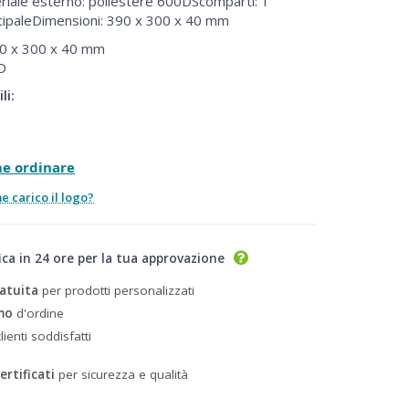
iale esterno: poliestere 600DScomparti: 1
cipaleDimensioni: 390 x 300 x 40 mm
0 x 300 x 40 mm
D
li:
me ordinare
 carico il logo?
ica in 24 ore per la tua approvazione
atuita
per prodotti personalizzati
mo
d'ordine
lienti soddisfatti
ertificati
per sicurezza e qualità