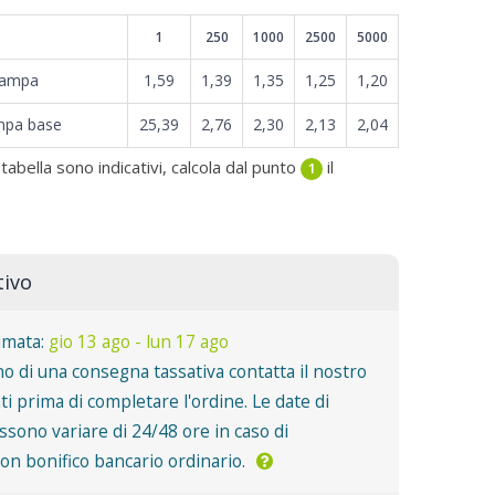
1
250
1000
2500
5000
tampa
1,59
1,39
1,35
1,25
1,20
mpa base
25,39
2,76
2,30
2,13
2,04
 tabella sono indicativi, calcola dal punto
il
1
tivo
imata:
gio 13 ago - lun 17 ago
o di una consegna tassativa contatta il nostro
nti prima di completare l'ordine. Le date di
sono variare di 24/48 ore in caso di
n bonifico bancario ordinario.