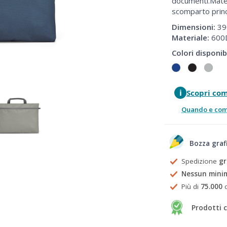
documenti.Mater
scomparto prin
Dimensioni:
39
Materiale:
600
Colori disponibi
i
Scopri co
Quando e come
Bozza graf
Spedizione
gr
Nessun mini
Più di
75.000
c
Prodotti c
Prezzi