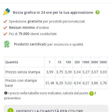
Bozza grafica in 24 ore per la tua approvazione
Spedizione
gratuita
per prodotti personalizzati
Nessun minimo
d'ordine
Più di
75.000
clienti soddisfatti
Prodotti certificati
per sicurezza e qualità
Prezzi
Quantità
1
10
100
250
1000
3000
5000
Prezzo senza stampa
3,99
3,75
3,39
3,34
3,27
3,07
3,03
Prezzo con stampa
31,48
8,29
5,02
4,54
4,21
3,86
3,76
base
I prezzi nella tabella sono indicativi, calcola dal punto
il
1
preventivo
1
INSERISCI LA QUANTITÀ PER COLORE