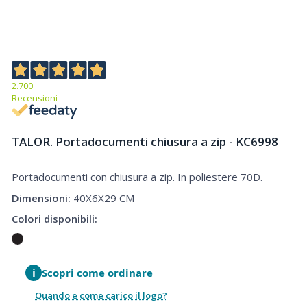
2.700
Recensioni
TALOR. Portadocumenti chiusura a zip - KC6998
Portadocumenti con chiusura a zip. In poliestere 70D.
Portadocumenti chiusura a zip
Dimensioni:
40X6X29 CM
Colori disponibili:
i
Scopri come ordinare
Quando e come carico il logo?