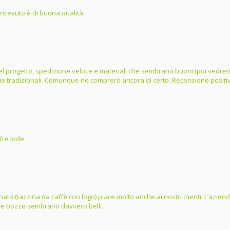
 ricevuto è di buona qualità
e del progetto, spedizione veloce e materiali che sembrano buoni (poi vedrem
lie tradizionali. Comunque ne comprerò ancora di certo. Recensione positi
0 e lode
ordinato (tazzina da caffè con logo) piace molto anche ai nostri clienti. L’az
dalle bozze sembrano davvero belli.