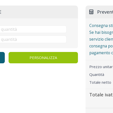
E
Preven
Consegna st
Se hai bisogn
servizio clie
consegna pos
pagamento co
PERSONALIZZA
Prezzo unita
Quantità
Totale netto
Totale iva