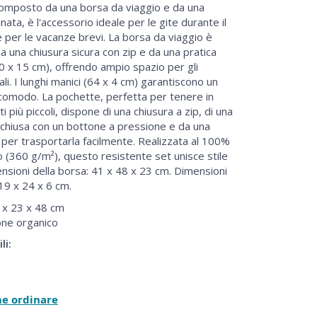
composto da una borsa da viaggio e da una
ata, è l'accessorio ideale per le gite durante il
e per le vacanze brevi. La borsa da viaggio è
a una chiusura sicura con zip e da una pratica
20 x 15 cm), offrendo ampio spazio per gli
li. I lunghi manici (64 x 4 cm) garantiscono un
comodo. La pochette, perfetta per tenere in
i più piccoli, dispone di una chiusura a zip, di una
 chiusa con un bottone a pressione e da una
 per trasportarla facilmente. Realizzata al 100%
o (360 g/m²), questo resistente set unisce stile
ensioni della borsa: 41 x 48 x 23 cm. Dimensioni
19 x 24 x 6 cm.
x 23 x 48 cm
ne organico
li:
me ordinare