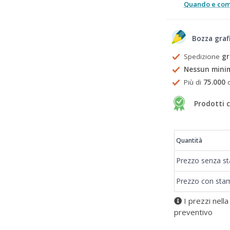
Quando e come
Bozza graf
Spedizione
gr
Nessun mini
Più di
75.000
c
Prodotti c
Prezzi
Quantità
Prezzo senza s
Prezzo con sta
I prezzi nella
preventivo