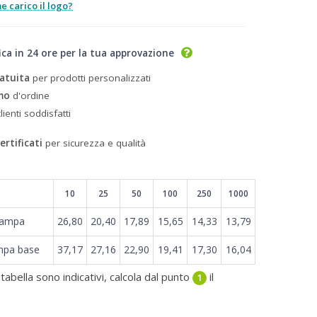
 carico il logo?
ica in 24 ore per la tua approvazione
atuita
per prodotti personalizzati
mo
d'ordine
lienti soddisfatti
ertificati
per sicurezza e qualità
10
25
50
100
250
1000
tampa
26,80
20,40
17,89
15,65
14,33
13,79
mpa base
37,17
27,16
22,90
19,41
17,30
16,04
 tabella sono indicativi, calcola dal punto
il
1