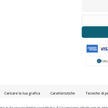
Fatt
i
Caricare la tua grafica
Caratteristiche
Tecniche di p
o e da una pochette coordinata, è l'accessorio ideale per le gite