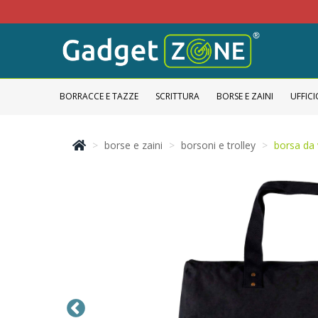
BORRACCE E TAZZE
SCRITTURA
BORSE E ZAINI
UFFICI
borse e zaini
borsoni e trolley
borsa da 