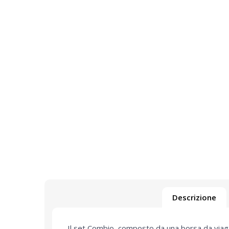
Descrizione
Il set Combio, composto da una borsa da viaggi