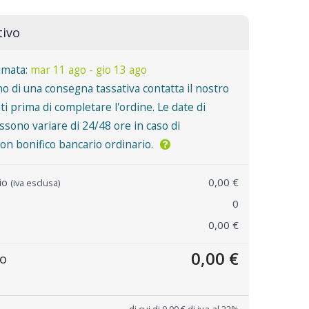
tivo
imata:
mar 11 ago - gio 13 ago
o di una consegna tassativa contatta il nostro
nti prima di completare l'ordine. Le date di
sono variare di 24/48 ore in caso di
n bonifico bancario ordinario.
rio
0,00 €
(iva esclusa)
0
0,00 €
0,00 €
to
di cui di 0,00 € di iva al 22%