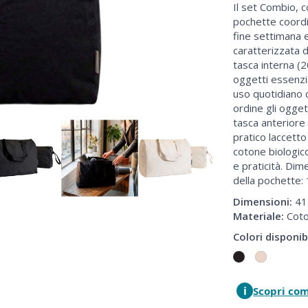
Il set Combio, 
pochette coordin
fine settimana 
caratterizzata d
tasca interna (
oggetti essenzia
uso quotidiano 
ordine gli oggett
tasca anteriore
pratico laccetto
cotone biologic
e praticità. Dim
della pochette: 
Dimensioni:
41 
Materiale:
Coto
Colori disponibi
i
Scopri co