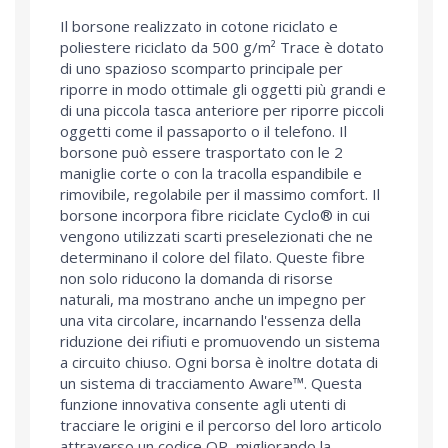
Il borsone realizzato in cotone riciclato e
poliestere riciclato da 500 g/m² Trace è dotato
di uno spazioso scomparto principale per
riporre in modo ottimale gli oggetti più grandi e
di una piccola tasca anteriore per riporre piccoli
oggetti come il passaporto o il telefono. Il
borsone può essere trasportato con le 2
maniglie corte o con la tracolla espandibile e
rimovibile, regolabile per il massimo comfort. Il
borsone incorpora fibre riciclate Cyclo® in cui
vengono utilizzati scarti preselezionati che ne
determinano il colore del filato. Queste fibre
non solo riducono la domanda di risorse
naturali, ma mostrano anche un impegno per
una vita circolare, incarnando l'essenza della
riduzione dei rifiuti e promuovendo un sistema
a circuito chiuso. Ogni borsa è inoltre dotata di
un sistema di tracciamento Aware™. Questa
funzione innovativa consente agli utenti di
tracciare le origini e il percorso del loro articolo
attraverso un codice QR, migliorando la