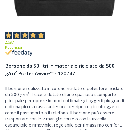
2.697
Recensioni
Borsone da 50 litri in materiale riciclato da 500
g/m² Porter Aware™ - 120747
Il borsone realizzato in cotone riciclato e poliestere riciclato
Borsone da 50 litri in materiale riciclato da 500 g/m² Porter Aware™
da 500 g/m² Trace è dotato di uno spazioso scomparto
principale per riporre in modo ottimale gli oggetti più grandi
e di una piccola tasca anteriore per riporre piccoli oggetti
come il passaporto o il telefono. Il borsone può essere
trasportato con le 2 maniglie corte o con la tracolla
espandibile e rimovibile, regolabile per il massimo comfort.