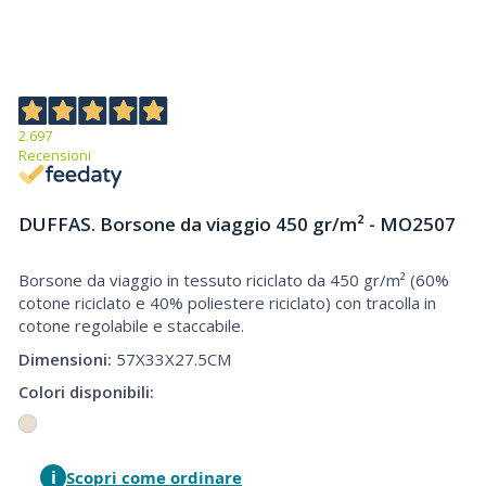
2.697
Recensioni
DUFFAS. Borsone da viaggio 450 gr/m² - MO2507
Borsone da viaggio in tessuto riciclato da 450 gr/m² (60%
Borsone da viaggio 450 gr/m²
cotone riciclato e 40% poliestere riciclato) con tracolla in
cotone regolabile e staccabile.
Dimensioni:
57X33X27.5CM
Colori disponibili:
i
Scopri come ordinare