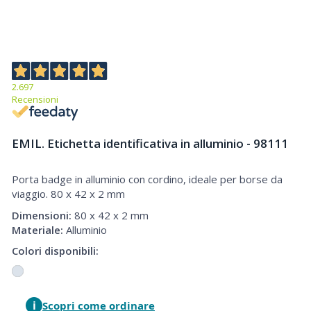
2.697
Recensioni
EMIL. Etichetta identificativa in alluminio - 98111
Porta badge in alluminio con cordino, ideale per borse da
Porta badge in alluminio con cordino, ideale per borse da viaggio
viaggio. 80 x 42 x 2 mm
Dimensioni:
80 x 42 x 2 mm
Materiale:
Alluminio
Colori disponibili:
i
Scopri come ordinare