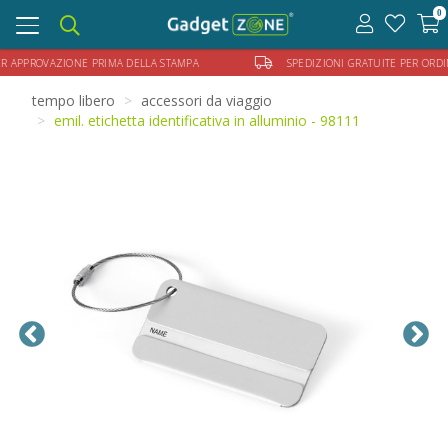
0
Toggle
navigation
ER APPROVAZIONE PRIMA DELLA STAMPA
SPEDIZIONI GRATUITE PER ORDIN
tempo libero
accessori da viaggio
emil. etichetta identificativa in alluminio - 98111