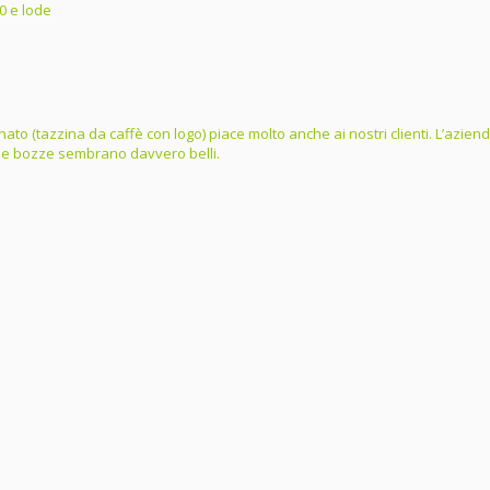
0 e lode
ordinato (tazzina da caffè con logo) piace molto anche ai nostri clienti. L’az
dalle bozze sembrano davvero belli.