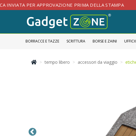
TA PER APPROVAZIONE PRIMA DELLA STAMPA
SP
BORRACCE E TAZZE
SCRITTURA
BORSE E ZAINI
UFFICI
tempo libero
accessori da viaggio
etich