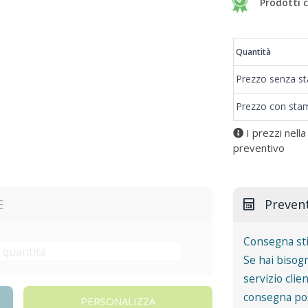
Prodotti c
Prezzi
Quantità
Prezzo senza s
Prezzo con sta
I prezzi nella
preventivo
E
Preven
Consegna st
Se hai bisogn
servizio clie
consegna pos
PERSONALIZZA