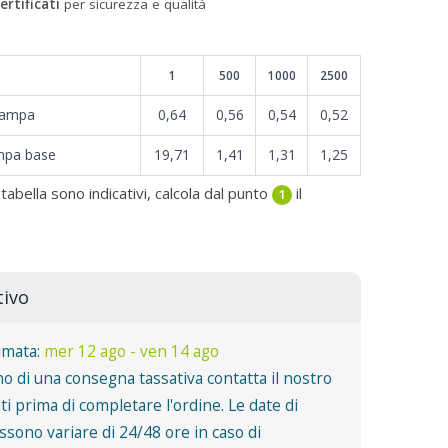
ertificati
per sicurezza e qualità
1
500
1000
2500
tampa
0,64
0,56
0,54
0,52
mpa base
19,71
1,41
1,31
1,25
 tabella sono indicativi, calcola dal punto
il
1
tivo
imata:
mer 12 ago - ven 14 ago
o di una consegna tassativa contatta il nostro
nti prima di completare l'ordine. Le date di
sono variare di 24/48 ore in caso di