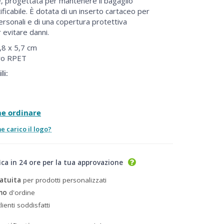
e, progettata per mantenere il bagaglio
ificabile. È dotata di un inserto cartaceo per
personali e di una copertura protettiva
 evitare danni.
8 x 5,7 cm
ro RPET
li:
me ordinare
 carico il logo?
ica in 24 ore per la tua approvazione
atuita
per prodotti personalizzati
mo
d'ordine
lienti soddisfatti