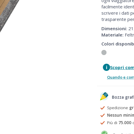
ogni viaggiator
facilmente ident
scrivere i dati 
trasparente per
Dimensioni:
21,
Materiale:
Felt
Colori disponibi
i
Scopri co
Quando e come
Bozza graf
Spedizione
gr
Nessun mini
Più di
75.000
c