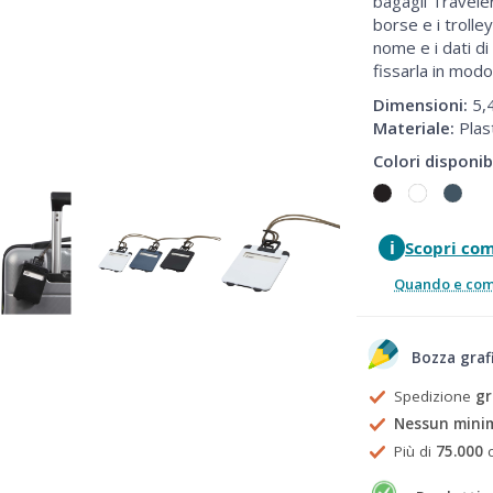
bagagli Traveler
borse e i trolle
nome e i dati d
fissarla in modo
Dimensioni:
5,4
Materiale:
Plas
Colori disponibi
i
Scopri co
Quando e come
Bozza graf
Spedizione
gr
Nessun mini
Più di
75.000
c