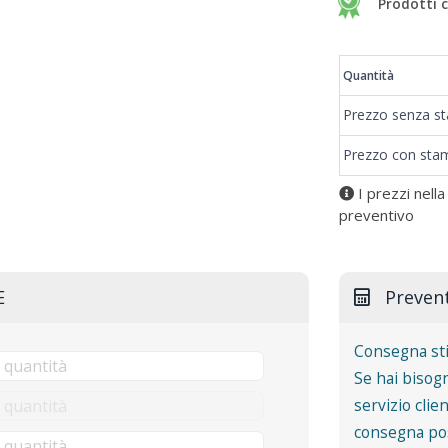
Prodotti c
Prezzi
Quantità
Prezzo senza s
Prezzo con sta
I prezzi nella
preventivo
E
Preven
Consegna st
Se hai bisogn
servizio clie
consegna pos