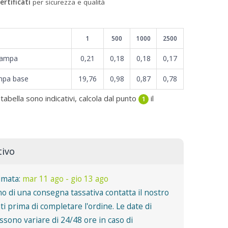
ertificati
per sicurezza e qualità
1
500
1000
2500
tampa
0,21
0,18
0,18
0,17
mpa base
19,76
0,98
0,87
0,78
 tabella sono indicativi, calcola dal punto
il
1
tivo
imata:
mar 11 ago - gio 13 ago
o di una consegna tassativa contatta il nostro
nti prima di completare l'ordine. Le date di
sono variare di 24/48 ore in caso di