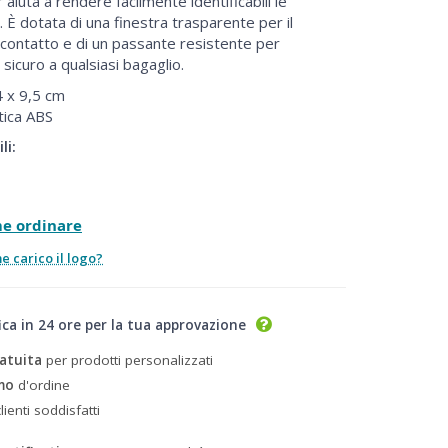
 aiuta a rendere facilmente identificabili le
y. È dotata di una finestra trasparente per il
i contatto e di un passante resistente per
 sicuro a qualsiasi bagaglio.
 x 9,5 cm
tica ABS
li:
me ordinare
 carico il logo?
ica in 24 ore per la tua approvazione
atuita
per prodotti personalizzati
mo
d'ordine
lienti soddisfatti