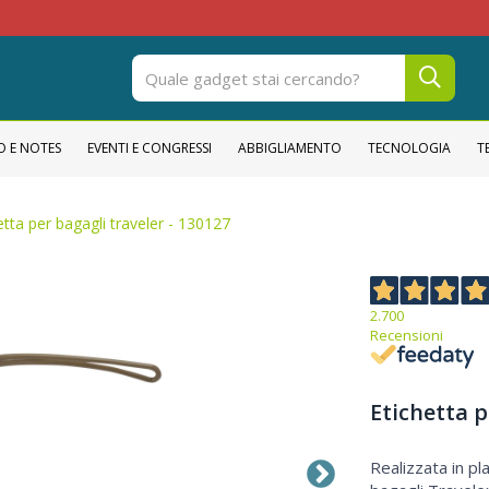
O E NOTES
EVENTI E CONGRESSI
ABBIGLIAMENTO
TECNOLOGIA
T
etta per bagagli traveler - 130127
2.700
Recensioni
Etichetta p
Etichetta per bagagli Traveler
Realizzata in pla