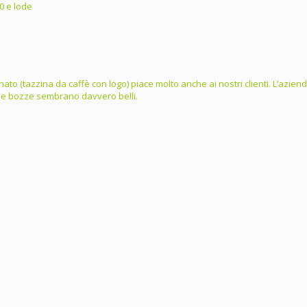
0 e lode
ordinato (tazzina da caffè con logo) piace molto anche ai nostri clienti. L’az
dalle bozze sembrano davvero belli.