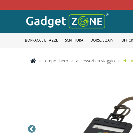
BORRACCE E TAZZE
SCRITTURA
BORSE E ZAINI
UFFICI
tempo libero
accessori da viaggio
etich