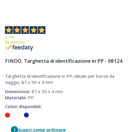
2.700
Recensioni
FINDO. Targhetta di identificazione in PP - 98124
Targhetta di identificazione in PP, ideale per borse da
Targhetta di identificazione in PP, ideale per borse da viaggio
viaggio. 87 x 50 x 4 mm
Dimensioni:
87 x 50 x 4 mm
Materiale:
PP
Colori disponibili:
i
Scopri come ordinare