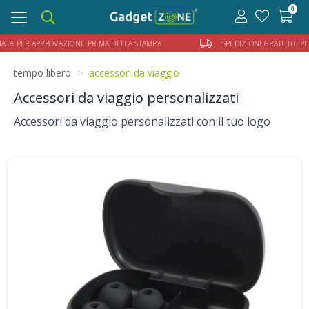
0
Toggle
navigation
PER APPROVAZIONE PRIMA DELLA STAMPA
SPEDIZIONI GRATUITE PER ORDI
tempo libero
accessori da viaggio
Accessori da viaggio personalizzati
Accessori da viaggio personalizzati con il tuo logo