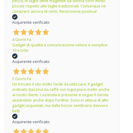
pecca, le taglie delle magliette da donna sono molto
piccole rispetto alle taglie tradizionali. Comunque ne
comprerò ancora di certo. Recensione positiva!
Acquirente verificato
4 Giorni Fa
Gadget di qualità e comunicazione veloce e semplice.
10 e lode
Acquirente verificato
5 Giorni Fa
Ho trovato il sito molto facile da utilizzare. Il gadget
ordinato (tazzina da caffè con logo) piace molto anche
ai nostri clienti. L’azienda è presente e segue il cliente
aiutandolo anche dopo l’ordine. Sono in attesa di altri
gadget acquistati, ma dalle bozze sembrano davvero
belli.
Acquirente verificato