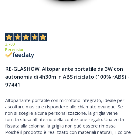
2.700
Recensioni
RE-GLASHOW. Altoparlante portatile da 3W con
autonomia di 4h30m in ABS riciclato (100% rABS) -
97441
Altoparlante portatile con microfono integrato, ideale per
Altoparlante portatile realizzato in ABS riciclato (100% rABS). Dotato di trasmissione wireless BT 5.3, ha un lettore di schede microSD, un'uscita AUX da 3,5 mm e la riproduzione automatica tramite la porta USB-A. La potenza sonora di 3W e la batteria da 400 mAh gli conferiscono un'autonomia approssimativa di 4h30. Permette di rispondere alle chiamate grazie al microfono integrato, di controllare il volume e la playlist del dispositivo mobile. Include un cavo di ricarica USB-C. Fornito in una confezione regalo in carta kraft riciclata, che può essere riutilizzata come porta smartphone. Se non si sceglie la personalizzazione, la griglia viene fornita sfusa all'interno della confezione regalo. Una volta fissata al dispositivo, la griglia non può più essere rimossa. Poiché il
ascoltare musica e rispondere alle chiamate ovunque. Se
prodotto è realizzato con materiali naturali, il colore del prodotto e il risultato della stampa possono variare da un prodotto all'altro
non si sceglie alcuna personalizzazione, la griglia viene
fornita sfusa all'interno della confezione regalo. Una volta
fissata alla colonna, la griglia non può essere rimossa.
Poiché il prodotto è realizzato con materiali naturali, il colore