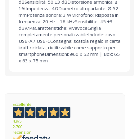
dBSensibilità: 50 ±3 dBDistorsione armonica: ≤
1%Impedenza: 4ΩDiametro altoparlante: Ø 52
mmPotenza sonora: 3 WMicrofono: Risposta in
frequenza: 20 Hz - 16 kHzSensibilità: -45 ±3
dBV/PaCaratteristiche: VivavoceGriglia
completamente personalizzabileInclude: cavo
USB-A / USB-CConsegna: scatola regalo in carta
kraft riciclata, riutilizzabile come supporto per
smartphoneDimensioni: ø60 x 52 mm | Box: 65
x 63 x 75 mm
Eccellente
4,9
/5
2.700
recensioni