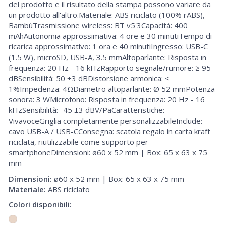
del prodotto e il risultato della stampa possono variare da
un prodotto all'altro.Materiale: ABS riciclato (100% rABS),
BambùTrasmissione wireless: BT v5'3Capacità: 400
mAhAutonomia approssimativa: 4 ore e 30 minutiTempo di
ricarica approssimativo: 1 ora e 40 minutiIngresso: USB-C
(1.5 W), microSD, USB-A, 3.5 mmAltoparlante: Risposta in
frequenza: 20 Hz - 16 kHzRapporto segnale/rumore: ≥ 95
dBSensibilità: 50 ±3 dBDistorsione armonica: ≤
1%Impedenza: 4ΩDiametro altoparlante: Ø 52 mmPotenza
sonora: 3 WMicrofono: Risposta in frequenza: 20 Hz - 16
kHzSensibilità: -45 ±3 dBV/PaCaratteristiche:
VivavoceGriglia completamente personalizzabileInclude:
cavo USB-A / USB-CConsegna: scatola regalo in carta kraft
riciclata, riutilizzabile come supporto per
smartphoneDimensioni: ø60 x 52 mm | Box: 65 x 63 x 75
mm
Dimensioni:
ø60 x 52 mm | Box: 65 x 63 x 75 mm
Materiale:
ABS riciclato
Colori disponibili: