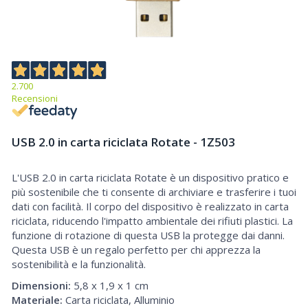
2.700
Recensioni
USB 2.0 in carta riciclata Rotate - 1Z503
L'USB 2.0 in carta riciclata Rotate è un dispositivo pratico e
USB 2.0 in carta riciclata Rotate
più sostenibile che ti consente di archiviare e trasferire i tuoi
dati con facilità. Il corpo del dispositivo è realizzato in carta
riciclata, riducendo l'impatto ambientale dei rifiuti plastici. La
funzione di rotazione di questa USB la protegge dai danni.
Questa USB è un regalo perfetto per chi apprezza la
sostenibilità e la funzionalità.
Dimensioni:
5,8 x 1,9 x 1 cm
Materiale:
Carta riciclata, Alluminio