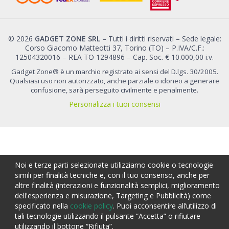
© 2026
GADGET ZONE SRL
– Tutti i diritti riservati – Sede legale:
Corso Giacomo Matteotti 37, Torino (TO) – P.IVA/C.F.:
12504320016 – REA TO 1294896 – Cap. Soc. € 10.000,00 i.v.
Gadget Zone® è un marchio registrato ai sensi del D.lgs. 30/2005.
Qualsiasi uso non autorizzato, anche parziale o idoneo a generare
confusione, sarà perseguito civilmente e penalmente.
Personalizza i tuoi consensi
Noi e terze parti selezionate utilizziamo cookie o tecnologie
simili per finalità tecniche e, con il tuo consenso, anche per
altre finalità (interazioni e funzionalità semplici, miglioramento
dell'esperienza e misurazione, Targeting e Pubblicità) come
specificato nella
cookie policy
. Puoi acconsentire all’utilizzo di
tali tecnologie utilizzando il pulsante “Accetta” o rifiutare
CALCOLA PREVENTIVO
utilizzando il bottone “Rifiuta”.