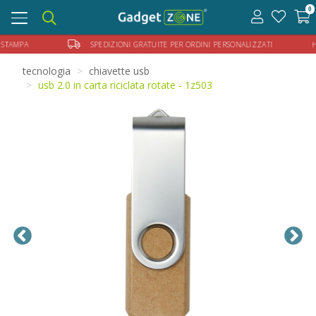
0
Toggle
navigation
ELLA STAMPA
SPEDIZIONI GRATUITE PER ORDINI PERSONALIZZATI HAI BIS
tecnologia
chiavette usb
usb 2.0 in carta riciclata rotate - 1z503