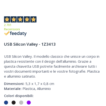
2.701
Recensioni
USB Silicon Valley - 1Z3413
USB Silicon Valley. Il modello classico che unisce un corpo in
USB Silicon Valley
plastica resistente con il design dell'alluminio. Grazie a
questa chiavetta USB potrete facilmente archiviare tutti i
vostri documenti importanti e le vostre fotografie. Plastica
e alluminio satinato.
Dimensioni:
5,3 x 1,7 x 0,8 cm
Materiale:
Plastica, Alluminio
Colori disponibili: