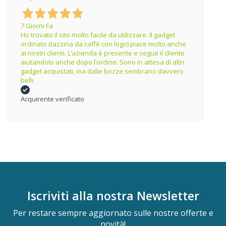
7 Giorni Fa
Ho trovato il sito molto facile da utilizzare. Il gadget
ordinato (tazzina da caffè con logo) piace molto anche
ai nostri clienti. L’azienda è presente e segue il cliente
aiutandolo anche dopo l’ordine. Sono in attesa di altri
gadget acquistati, ma dalle bozze sembrano davvero
belli.
Acquirente verificato
Iscriviti alla nostra
Newsletter
Per restare sempre aggiornato sulle nostre offerte e
novità!