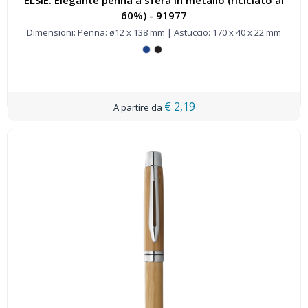
ELSIE. Elegante penna a sfera in metallo (riciclato al
60%) - 91977
Dimensioni: Penna: ø12 x 138 mm | Astuccio: 170 x 40 x 22 mm
€ 2,19