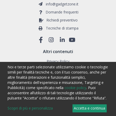
info@gadgetzone.it
Domande frequenti
Richiedi preventivo
Tecniche di stampa
Altri contenuti
Privacy Policy
Noi e terze parti selezionate utilizziamo cookie o tecnologie
Cookie Policy
simili per finalità tecniche e, con il tuo consenso, anche per
Condizioni di vendita
altre finalità (interazioni e funzionalità semplici,
miglioramento dell'esperienza e misurazione, Targeting e
Diritto di recesso
Pubblicità) come specificato nella
cookie policy
. Puoi
Chi siamo
acconsentire all’utilizzo di tali tecnologie utilizzando il
Blog
pulsante “Accetta” o rifiutare utilizzando il bottone “Rifiuta”.
Scopri di più e personalizza
Accetta e continua