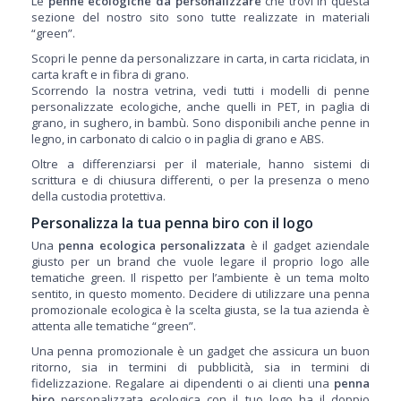
Le
penne ecologiche da personalizzare
che trovi in questa
sezione del nostro sito sono tutte realizzate in materiali
“green”.
Scopri le penne da personalizzare in carta, in carta riciclata, in
carta kraft e in fibra di grano.
Scorrendo la nostra vetrina, vedi tutti i modelli di penne
personalizzate ecologiche, anche quelli in PET, in paglia di
grano, in sughero, in bambù. Sono disponibili anche penne in
legno, in carbonato di calcio o in paglia di grano e ABS.
Oltre a differenziarsi per il materiale, hanno sistemi di
scrittura e di chiusura differenti, o per la presenza o meno
della custodia protettiva.
Personalizza la tua penna biro con il logo
Una
penna ecologica personalizzata
è il gadget aziendale
giusto per un brand che vuole legare il proprio logo alle
tematiche green. Il rispetto per l’ambiente è un tema molto
sentito, in questo momento. Decidere di utilizzare una penna
promozionale ecologica è la scelta giusta, se la tua azienda è
attenta alle tematiche “green”.
Una penna promozionale è un gadget che assicura un buon
ritorno, sia in termini di pubblicità, sia in termini di
fidelizzazione. Regalare ai dipendenti o ai clienti una
penna
biro
personalizzata ecologica con il tuo logo ha il doppio