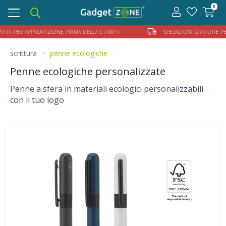
0
Toggle
navigation
 PER APPROVAZIONE PRIMA DELLA STAMPA
SPEDIZIONI GRATUITE PER OR
scrittura
penne ecologiche
Penne ecologiche personalizzate
Penne a sfera in materiali ecologici personalizzabili
con il tuo logo