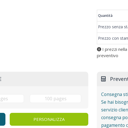
Quantità
Prezzo senza s
Prezzo con sta
I prezzi nella
preventivo
E
Preven
Consegna st
Se hai bisogn
servizio clie
consegna pos
PERSONALIZZA
pagamento co