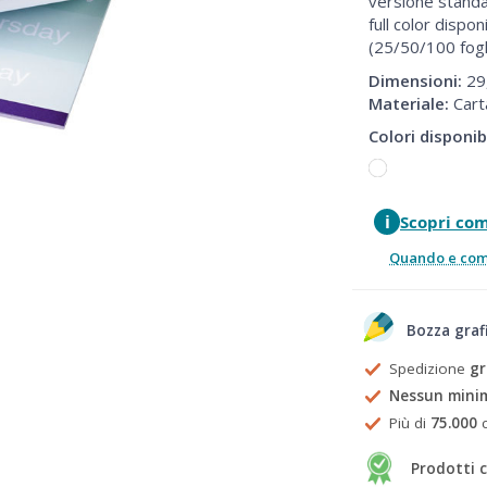
versione standa
full color dispon
(25/50/100 fogli
Dimensioni:
29
Materiale:
Cart
Colori disponibi
i
Scopri co
Quando e come
Bozza graf
Spedizione
gr
Nessun mini
Più di
75.000
c
Prodotti c
Prezzi