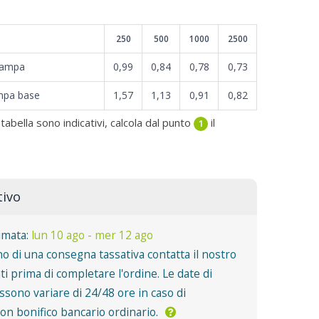
250
500
1000
2500
tampa
0,99
0,84
0,78
0,73
mpa base
1,57
1,13
0,91
0,82
 tabella sono indicativi, calcola dal punto
il
1
tivo
imata:
lun 10 ago - mer 12 ago
o di una consegna tassativa contatta il nostro
nti prima di completare l'ordine. Le date di
sono variare di 24/48 ore in caso di
n bonifico bancario ordinario.