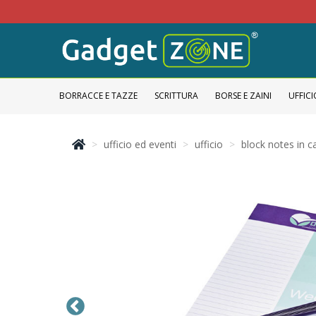
BORRACCE E TAZZE
SCRITTURA
BORSE E ZAINI
UFFICI
ufficio ed eventi
ufficio
block notes in c