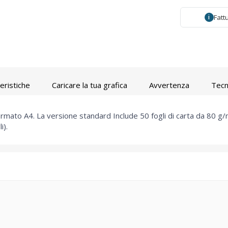
Fatt
i
eristiche
Caricare la tua grafica
Avvertenza
Tecn
ato A4. La versione standard Include 50 fogli di carta da 80 g/m2
i).