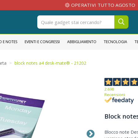
OPERATIVI TUTTO AGOSTO
BO
O E NOTES
EVENTI E CONGRESSI
ABBIGLIAMENTO
TECNOLOGIA
T
arta
block notes a4 desk-mate® - 21202
2.698
Recensioni
Block note
Block notes A4 Desk-Mate®
Blocco note Des