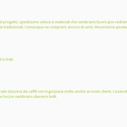
e del progetto, spedizione veloce e materiali che sembrano buoni (poi vedrem
lie tradizionali. Comunque ne comprerò ancora di certo. Recensione positi
0 e lode
ordinato (tazzina da caffè con logo) piace molto anche ai nostri clienti. L’az
dalle bozze sembrano davvero belli.