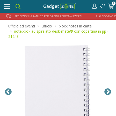
0
Toggle
navigation
SPEDIZIONI GRATUITE PER ORDINI PERSONALIZZATI HAI BISOGNO DI AIU
ufficio ed eventi
ufficio
block notes in carta
notebook a6 spiralato desk-mate® con copertina in pp -
21248