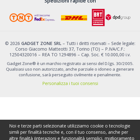
Spedizioni rapide con
© 2026
GADGET ZONE SRL
– Tutti i diritti riservati – Sede legale:
Corso Giacomo Matteotti 37, Torino (TO) – P.IVA/C.F.:
12504320016 – REA TO 1294896 – Cap. Soc. € 10.000,00 i.v.
Gadget Zone® è un marchio registrato ai sensi del D.lgs. 30/2005.
Qualsiasi uso non autorizzato, anche parziale o idoneo a generare
confusione, sarà perseguito civilmente e penalmente.
Personalizza i tuoi consensi
Noi e terze parti selezionate utilizziamo cookie o tecnologie
simili per finalità tecniche e, con il tuo consenso, anche per
altre finalità (interazioni e funzionalità semplici, miglioramento