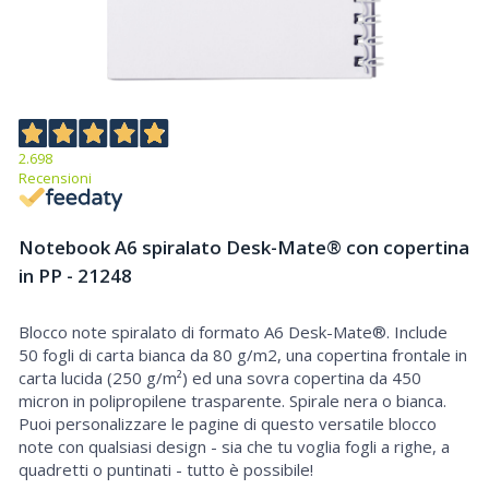
2.698
Recensioni
Notebook A6 spiralato Desk-Mate® con copertina
in PP - 21248
Blocco note spiralato di formato A6 Desk-Mate®. Include
Notebook A6 spiralato Desk-Mate® con copertina in PP
50 fogli di carta bianca da 80 g/m2, una copertina frontale in
carta lucida (250 g/m²) ed una sovra copertina da 450
micron in polipropilene trasparente. Spirale nera o bianca.
Puoi personalizzare le pagine di questo versatile blocco
note con qualsiasi design - sia che tu voglia fogli a righe, a
quadretti o puntinati - tutto è possibile!