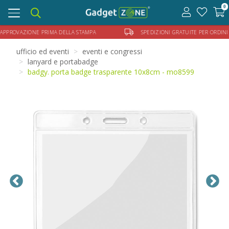
0
Toggle
navigation
 APPROVAZIONE PRIMA DELLA STAMPA
SPEDIZIONI GRATUITE PER ORDINI 
ufficio ed eventi
eventi e congressi
lanyard e portabadge
badgy. porta badge trasparente 10x8cm - mo8599