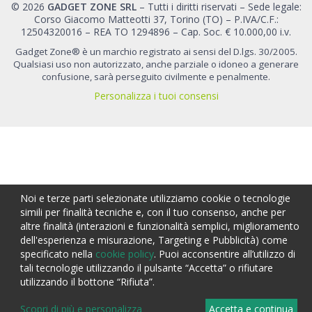
© 2026
GADGET ZONE SRL
– Tutti i diritti riservati – Sede legale:
Corso Giacomo Matteotti 37, Torino (TO) – P.IVA/C.F.:
12504320016 – REA TO 1294896 – Cap. Soc. € 10.000,00 i.v.
Gadget Zone® è un marchio registrato ai sensi del D.lgs. 30/2005.
Qualsiasi uso non autorizzato, anche parziale o idoneo a generare
confusione, sarà perseguito civilmente e penalmente.
Personalizza i tuoi consensi
Noi e terze parti selezionate utilizziamo cookie o tecnologie
simili per finalità tecniche e, con il tuo consenso, anche per
altre finalità (interazioni e funzionalità semplici, miglioramento
dell'esperienza e misurazione, Targeting e Pubblicità) come
specificato nella
cookie policy
. Puoi acconsentire all’utilizzo di
tali tecnologie utilizzando il pulsante “Accetta” o rifiutare
utilizzando il bottone “Rifiuta”.
Scopri di più e personalizza
Accetta e continua
0,00 €
0,00 €