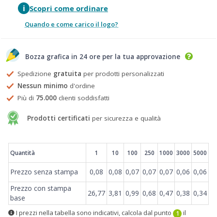
i
Scopri come ordinare
Quando e come carico il logo?
Bozza grafica in 24 ore per la tua approvazione
Spedizione
gratuita
per prodotti personalizzati
Nessun minimo
d'ordine
Più di
75.000
clienti soddisfatti
Prodotti certificati
per sicurezza e qualità
Prezzi
Quantità
1
10
100
250
1000
3000
5000
Prezzo senza stampa
0,08
0,08
0,07
0,07
0,07
0,06
0,06
Prezzo con stampa
26,77
3,81
0,99
0,68
0,47
0,38
0,34
base
I prezzi nella tabella sono indicativi, calcola dal punto
il
1